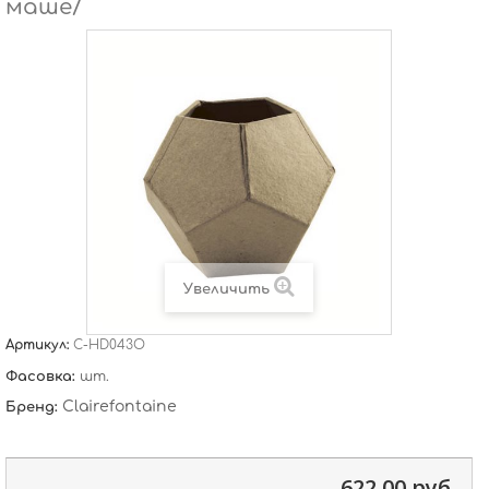
маше/
Увеличить
Артикул:
C-HD043O
Фасовка:
шт.
Clairefontaine
Бренд:
622,00 руб