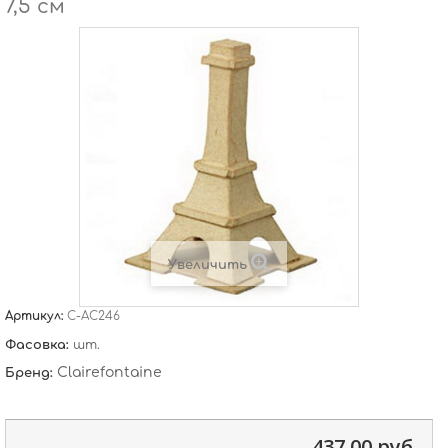
7,5 см
Увеличить
Артикул:
C-AC246
Фасовка:
шт.
Clairefontaine
Бренд:
437,00 руб