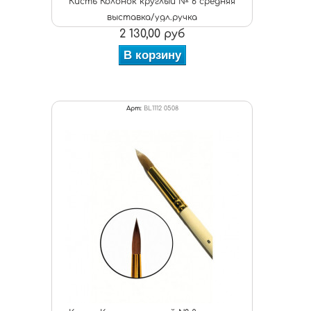
Кисть Колонок круглый № 6 средняя
выставка/удл.ручка
2 130,00 руб
В корзину
Арт:
BL1112 0508