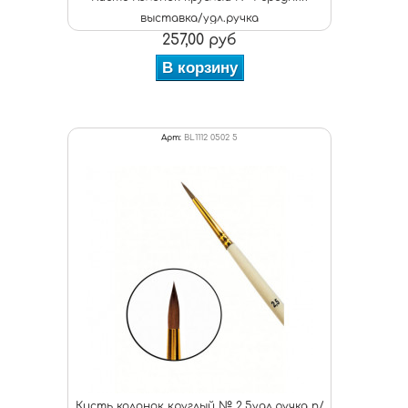
выставка/удл.ручка
257,00 руб
В корзину
Арт:
BL1112 0502 5
Кисть колонок круглый № 2,5удл.ручка п/