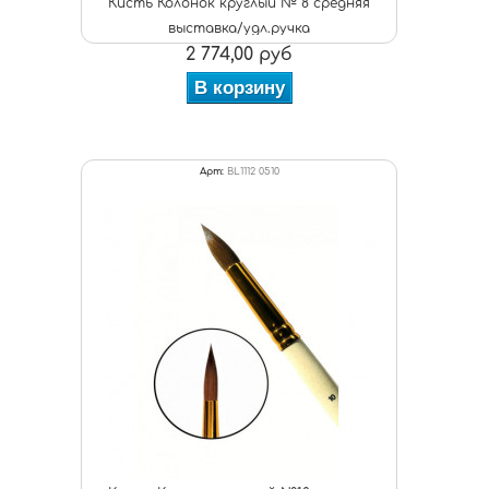
Кисть Колонок круглый № 8 средняя
выставка/удл.ручка
2 774,00 руб
В корзину
Арт:
BL1112 0510