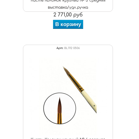
Кисть Колонок круглый № 5 средняя
выставка/удл.ручка
2 771,00 руб
В корзину
Арт:
BL1112 0506