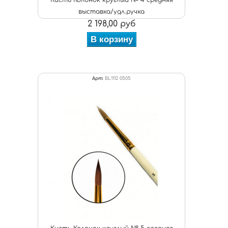
Кисть Колонок круглый № 4 средняя
выставка/удл.ручка
2 198,00 руб
В корзину
Арт:
BL1112 0505