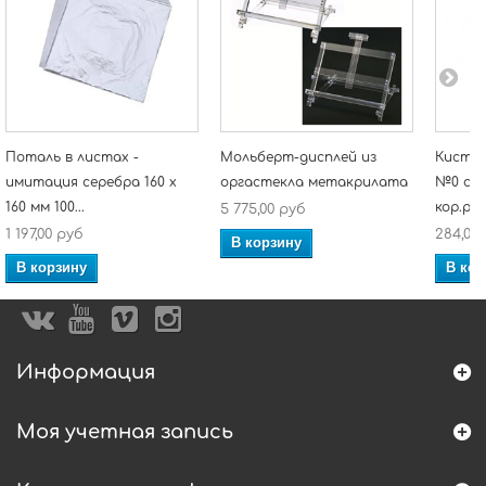
Поталь в листах -
Мольберт-дисплей из
Кисть 
имитация серебра 160 х
оргастекла метакрилата
№0 сре
160 мм 100...
кор.ру
5 775,00 руб
1 197,00 руб
284,00
В корзину
В корзину
В кор
Информация
Моя учетная запись