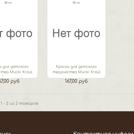
80 мл
80 мл
а для детского
Краска для детского
тва Mucki Kreul
творчества Mucki Kreul
Белила
Черная
67,00 руб
167,00 руб
1 - 2 из 2 товаров
пись
Контактная инфор