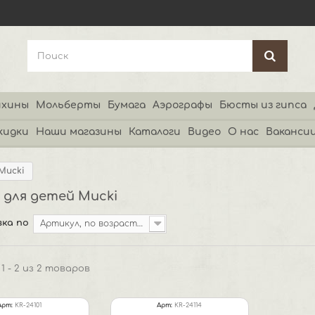
хины
Мольберты
Бумага
Аэрографы
Бюсты из гипса
кидки
Наши магазины
Каталоги
Видео
О нас
Ваканси
Mucki
 для детей Mucki
ка по
Артикул, по возрастанию
1 - 2 из 2 товаров
Арт:
KR-24101
Арт:
KR-24114