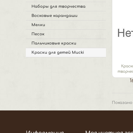
Наборы для творчества
Восковые карандаши
Мелки
Песок
Пальчиковые краски
Краски для детей Mucki
Краск
творчес
1
Показано 
Информация
Моя учетная за