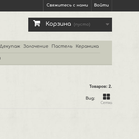
Свяжитесь с нами
Войти
Корзина
(пусто)
Декупаж
Золочение
Пастель
Керамика
и
Товаров: 2.
Вид:
Сетка