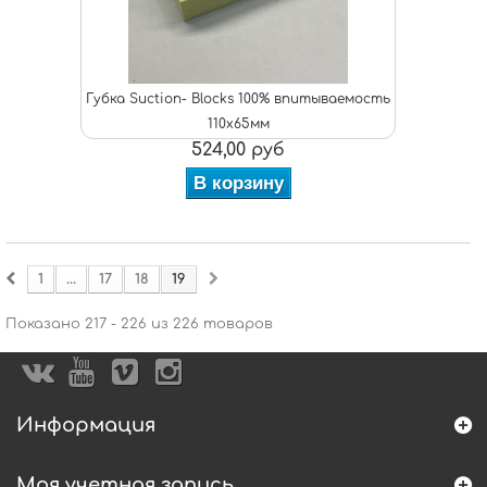
Губка Suction- Blocks 100% впитываемость
110х65мм
524,00 руб
В корзину
1
...
17
18
19
Показано 217 - 226 из 226 товаров
Информация
Моя учетная запись