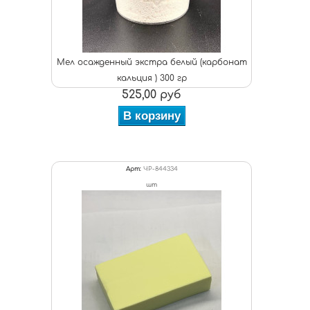
Мел осажденный экстра белый (карбонат
кальция ) 300 гр
525,00 руб
В корзину
Арт:
ЧР-844334
шт
Видео реклама