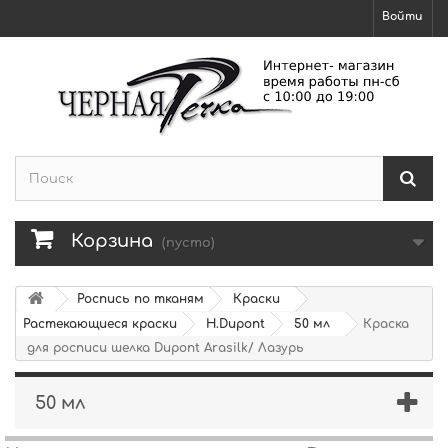
Войти
Корзина
(пусто)
Роспись по тканям
Краски
Растекающиеся краски
H.Dupont
50 мл
Краска
для росписи шелка Dupont Arasilk/ Лазурь
50 мл