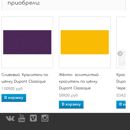
приобрели:
Сливовый. Краситель по
Жёлто- золотистый
Краска
шёлку Dupont Classique
краситель по шёлку
Dupont 
Dupont Classique
Череп
1 009,00 руб
589,00 руб
534,00
В корзину
В корзину
В кор