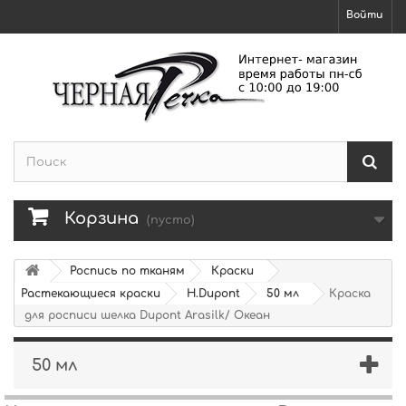
Войти
Корзина
(пусто)
Роспись по тканям
Краски
Растекающиеся краски
H.Dupont
50 мл
Краска
для росписи шелка Dupont Arasilk/ Океан
50 мл