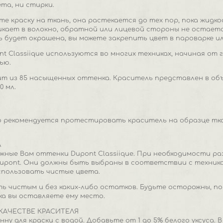
ета, ни стирки.
те краску на ткань, она растекается до тех пор, пока жидко
кает в волокно, обратной или лицевой стороны не остается
ь будет окрашена, вы можете закрепить цвет в пароварке и
t Classiique используются во многих техниках, начиная от 
ью.
 из 85 насыщенных оттенка. Краситель представлен в объёма
0 мл.
 рекомендуется протестировать краситель на образце тка
А
жные Вам оттенки Dupont Classiique. При необходимости р
pont. Они должны быть выбраны в соответствии с технико
спользовать чистые цвета.
ь чистым и без каких-либо остатков. Будьте осторожны, 
ока вы оставляете ему место.
КАЧЕСТВЕ КРАСИТЕЛЯ
ну для краски с водой. Добавьте от 1 до 5% белого уксуса.