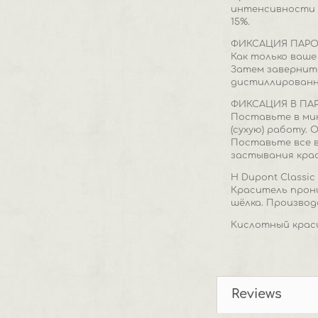
интенсивности и
15%.
ФИКСАЦИЯ ПАР
Как только ваше
Затем заверните
дистиллированну
ФИКСАЦИЯ В ПА
Поставьте в ми
(сухую) работу.
Поставьте все в
застывания крас
H Dupont Classi
Краситель прони
шёлка. Производ
Кислотный крас
Reviews