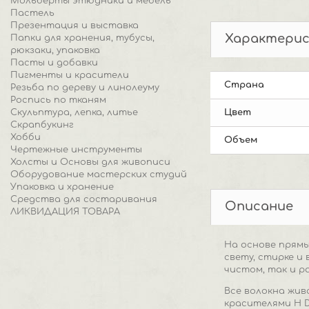
Мольберты этюдники и мебель
Пастель
Презентация и выставка
Характери
Папки для хранения, тубусы,
рюкзаки, упаковка
Пасты и добавки
Пигменты и красители
Страна
Резьба по дереву и линолеуму
Роспись по тканям
Скульптура, лепка, литье
Цвет
Скрапбукинг
Хобби
Объем
Чертежные инструменты
Холсты и Основы для живописи
Оборудование мастерских студий
Упаковка и хранение
Средства для состаривания
Описание
ЛИКВИДАЦИЯ ТОВАРА
На основе прям
свету, стирке и
чистом, так и р
Все волокна жив
красителями H D