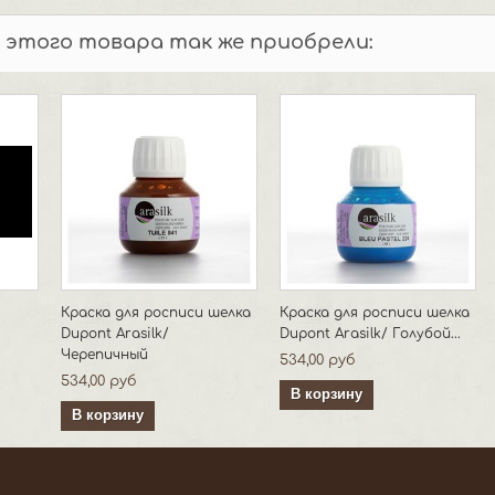
 этого товара так же приобрели:
Краска для росписи шелка
Краска для росписи шелка
Dupont Arasilk/
Dupont Arasilk/ Голубой...
Черепичный
534,00 руб
534,00 руб
В корзину
В корзину