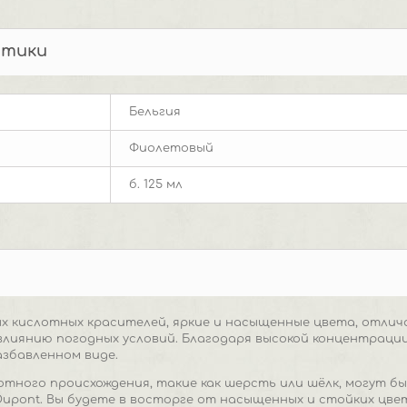
стики
Бельгия
Фиолетовый
б. 125 мл
ых кислотных красителей, яркие и насыщенные цвета, отли
 влиянию погодных условий. Благодаря высокой концентрации
азбавленном виде.
отного происхождения, такие как шерсть или шёлк, могут б
upont. Вы будете в восторге от насыщенных и стойких цве