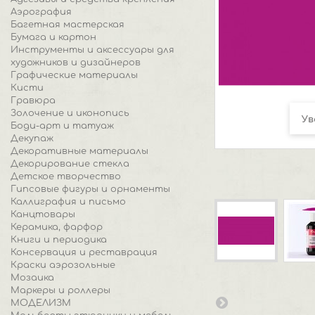
Аэрография
Багетная мастерская
Бумага и картон
Инструменты и аксессуары для
художников и дизайнеров
Графические материалы
Кисти
Гравюра
Золочение и иконопись
Ув
Боди-арт и татуаж
Декупаж
Декоративные материалы
Декорирование стекла
Детское творчество
Гипсовые фигуры и орнаменты
Каллиграфия и письмо
Канцтовары
Керамика, фарфор
Книги и периодика
Консервация и реставрация
Краски аэрозольные
Мозаика
Маркеры и роллеры
МОДЕЛИЗМ