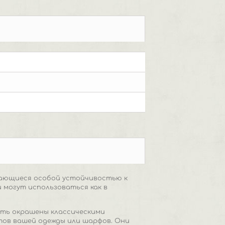
чающиеся особой устойчивостью к
 могут использоваться как в
ыть окрашены классическими
тов вашей одежды или шарфов. Они