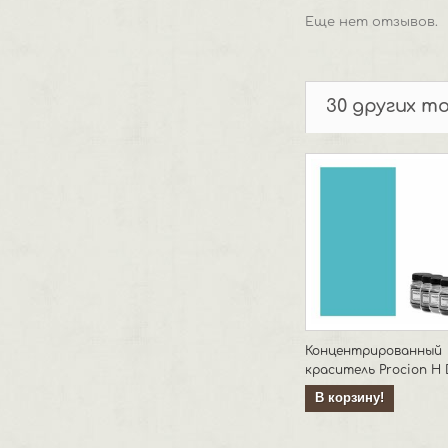
Еще нет отзывов.
30 других т
Концентрированный
краситель Procion H D
В корзину!