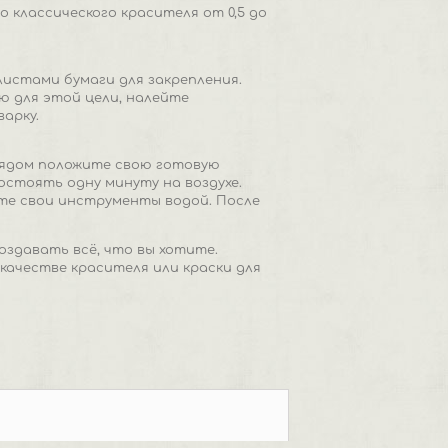
классического красителя от 0,5 до
листами бумаги для закрепления.
ю для этой цели, налейте
арку.
Рядом положите свою готовую
остоять одну минуту на воздухе.
те свои инструменты водой. После
оздавать всё, что вы хотите.
качестве красителя или краски для