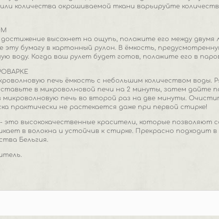
ли количества окрашиваемой ткани варьируйте количество 
ОМ
 достижение высохнет на ощупь, положите его между двумя 
 эту бумагу в картонный рулон. В ёмкость, предусмотренну
ю воду. Когда ваш рулет будет готов, положите его в паров
РОВАРКЕ
кроволновую печь ёмкость с небольшим количеством воды. 
 Оставьте в микроволновой печи на 2 минуты, затем дайте п
 микроволновую печь во второй раз на две минуты. Очисти
ка практически не растекается даже при первой стирке!
c - это высококачественные красители, которые позволяют с
кает в волокна и устойчив к стирке. Прекрасно подходит в 
ства Бельгия.
итель.