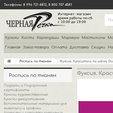
Телефоны: 8 996 721 4812, 8 800 707 4581
Краски
Кисти
Карандаши
Маркеры
Мастихины
Мо
Главная
Заказ товара
Оплата
Доставка
Скидки
На
Роспись по тканям
Фуксия. Краситель по шёлку Du
Фуксия. Крас
Роспись по тканям
Подарки и Подарочные
сертификаты
Краски художественные
Краски декоративные
Вспомогательные материалы для
живописи и графики
Адгезивы и средства крепления