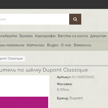
льберты
Бумага
Аэрографы
Бюсты из гипса
Декупаж
ши магазины
Каталоги
Видео
О нас
Вакансии
pont Classique
итель по шёлку Dupont Classique
Артикул:
DU-0600125922
Фасовка:
б.125мл
Dupont
Бренд: