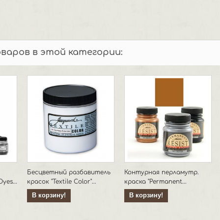
оваров в этой категории:
Бесцветный разбавитель
Контурная перламутр.
yes...
красок "Textile Color"...
краска "Permanent...
В корзину!
В корзину!