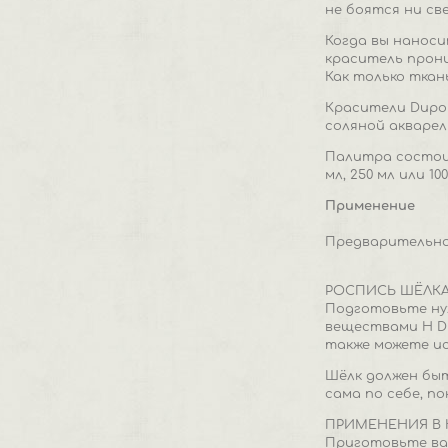
не боятся ни св
Когда вы наноси
краситель прони
Как только ткан
Красители Dupon
соляной акварел
Палитра состоит
мл, 250 мл или 100
Применение
Предварительно
РОСПИСЬ ШЁЛК
Подготовьте ну
веществами H Du
также можете и
Шёлк должен быт
сама по себе, п
ПРИМЕНЕНИЯ В 
Приготовьте ван