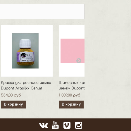
Краска для росписи шелка
Шиповник краситель по
Краска
Dupont Arasilk/ Сепия
шёлку Dupont Classique
Dupont 
Фиоле
534,00 руб
1 009,00 руб
534,00 
В корзину
В корзину
В кор