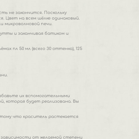
сть не закончится. Поскольку
. Цвет на всем шёлке одинаковый.
ли микроволновой печи.
гутты и заканчивая батиком и
х пл 50 мл (всего 30 оттенка), 125
ни.
азбавьте их вспомогательными
й, которая будет реализована. Вы
потому что краситель растекается
 В зависимости от желаемой степени