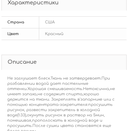
Характеристики
Страна
США
Цвет
Красный
Описание
Не заглушает блеск.Ткань не затвердевает.При
разбавлении водой дает пастельные
оттенки.Хорошая смешиваемость.Нетоксична,не
имеет запаха,не содержит спирта,хорошо
держится на ткани. Закреплять в'запарнике или с
помощью концентрата-закрепителя:просушить
рисунок, развести закрепитель в холодной
воде(1:33),окунуть рисунок в раствор на 5мин,
помешивая,прополоскать в холодной воде и
просушить.После сушки цвета становятся еще