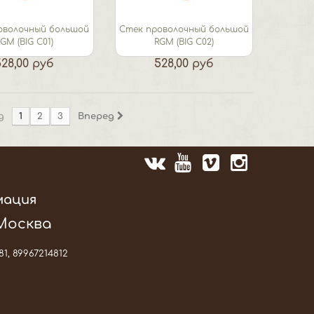
оволочный большой
Стек проволочный большой
GM (BIG C01)
RGM (BIG C02)
528,00 руб
528,00 руб
д
1
2
3
Вперед
мация
 Москва
81, 89967214812