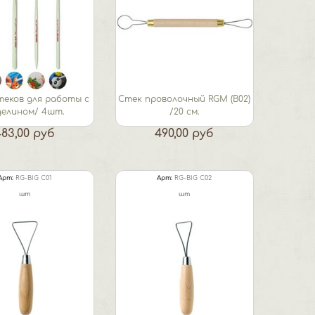
теков для работы с
Стек проволочный RGM (B02)
делином/ 4шт.
/20 cм.
483,00 руб
490,00 руб
Арт:
RG-BIG C01
Арт:
RG-BIG C02
шт
шт