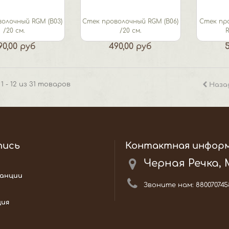
олочный RGM (B03)
Стек проволочный RGM (B06)
Стек пр
/20 cм.
/20 cм.
R
90,00 руб
490,00 руб
1 - 12 из 31 товаров
Наза
пись
Контактная инфор
Черная Речка,
анции
Звоните нам:
880070745
ция