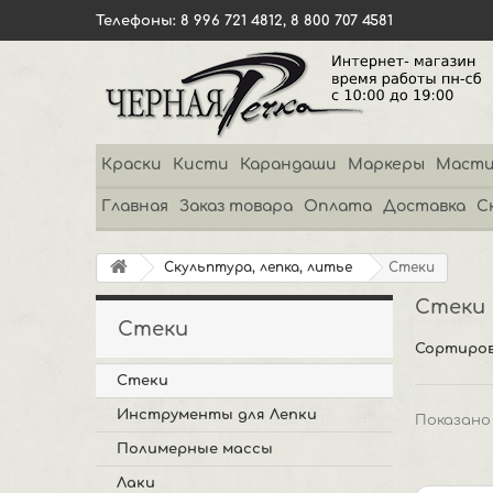
Телефоны: 8 996 721 4812, 8 800 707 4581
Краски
Кисти
Карандаши
Маркеры
Масти
Главная
Заказ товара
Оплата
Доставка
С
Скульптура, лепка, литье
Стеки
Стеки
Стеки
Сортиров
Стеки
Инструменты для Лепки
Показано 
Полимерные массы
Лаки