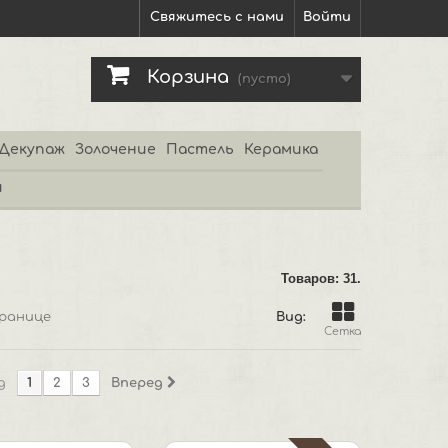
Свяжитесь с нами
Войти
Корзина
(пусто)
Декупаж
Золочение
Пастель
Керамика
и
Товаров: 31.
ранице
Вид:
Сетка
д
1
2
3
Вперед