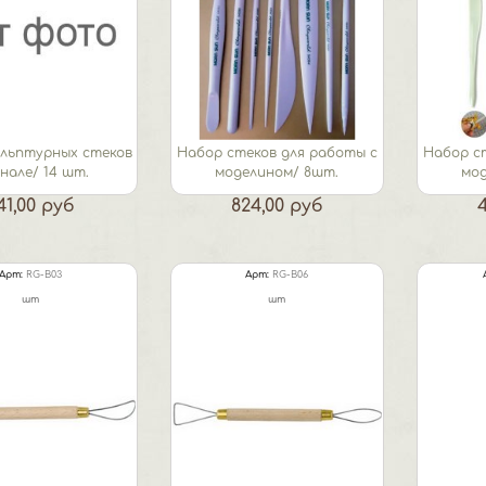
ульптурных стеков
Набор стеков для работы с
Набор с
енале/ 14 шт.
моделином/ 8шт.
мо
41,00 руб
824,00 руб
Арт:
RG-B03
Арт:
RG-B06
шт
шт