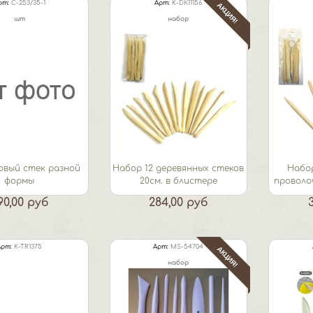
рт:
C-253/35-1
Арт:
K-DК11156
АКЦИЯ!
шт
набор
овый стек разной
Набор 12 деревянных стеков
Набор
формы
20см. в блистере
проволо
90,00 руб
284,00 руб
Арт:
K-TR1375
Арт:
MS-54704
АКЦИЯ!
набор