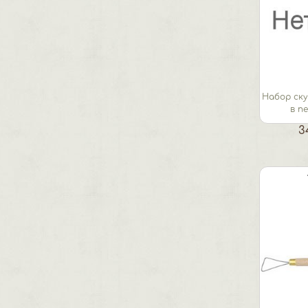
Набор ск
в п
3