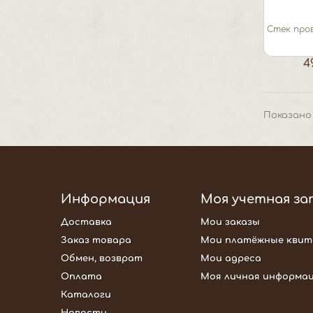
Стек пров
4
Показано 
Информация
Моя учетная за
Доставка
Мои заказы
Заказ товара
Мои платёжные квит
Обмен, возврат
Мои адреса
Оплата
Моя личная информа
Каталоги
Новости