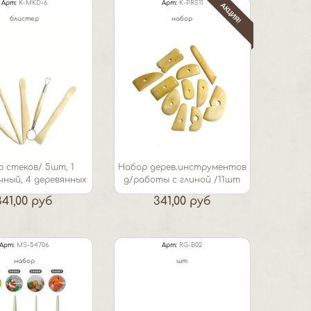
Арт:
K-MKD-6
Арт:
K-PRS11
АКЦИЯ!
блистер
набор
 стеков/ 5шт, 1
Набор дерев.инструментов
чный, 4 деревянных
д/работы с глиной /11шт
341,00 руб
341,00 руб
Арт:
MS-54706
Арт:
RG-B02
набор
шт