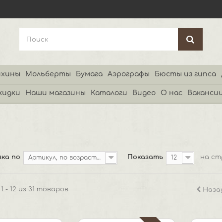
хины
Мольберты
Бумага
Аэрографы
Бюсты из гипса
кидки
Наши магазины
Каталоги
Видео
О нас
Ваканси
ка по
Показать
на ст
Артикул, по возрастанию
12
1 - 12 из 31 товаров
Наза