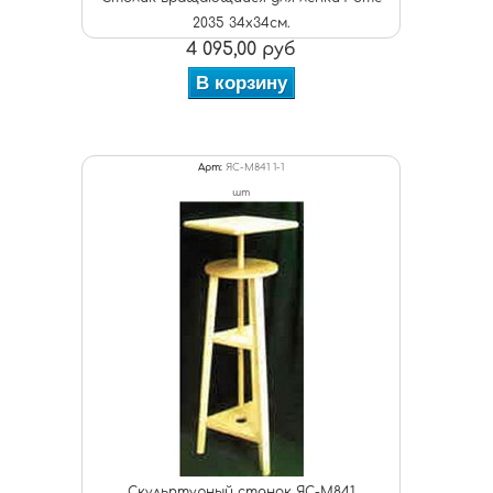
2035 34х34см.
4 095,00 руб
В корзину
Арт:
ЯС-М841 1-1
шт
Скульптурный станок ЯС-М841