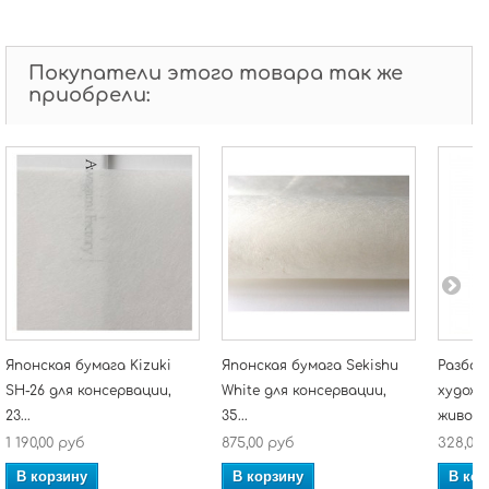
Покупатели этого товара так же
приобрели:
Японская бумага Kizuki
Японская бумага Sekishu
Разбав
SH-26 для консервации,
White для консервации,
художе
23...
35...
живопи
1 190,00 руб
875,00 руб
328,00
В корзину
В корзину
В кор