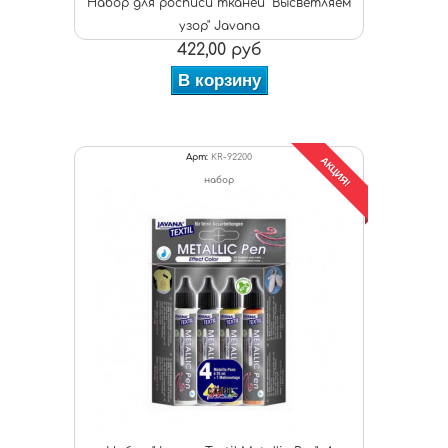
Набор для росписи тканей "Высветляем
узор" Javana
422,00 руб
В корзину
Арт:
KR-92200
АКЦИЯ!
набор