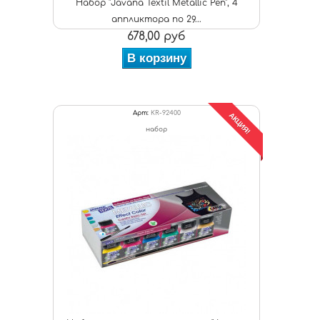
Набор "Javana Textil Metallic Pen", 4
аппликтора по 29...
678,00 руб
В корзину
Арт:
KR-92400
АКЦИЯ!
набор