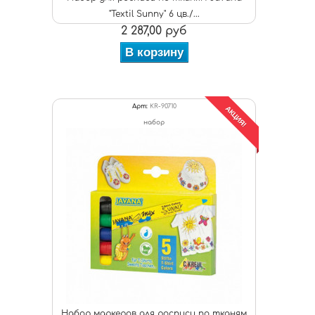
"Textil Sunny" 6 цв./...
2 287,00 руб
В корзину
Арт:
KR-90710
АКЦИЯ!
набор
Набор маркеров для росписи по тканям