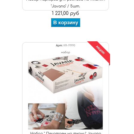
"Javana" / 5шт.
1 221,00 руб
В корзину
Арт:
KR-91990
АКЦИЯ!
набор
Набор " Печатаем на ткани" Javana