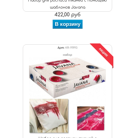
Набор для росписи тканей с помощью
шаблонов Javana
422,00 руб
В корзину
Арт:
KR-91993
АКЦИЯ!
набор