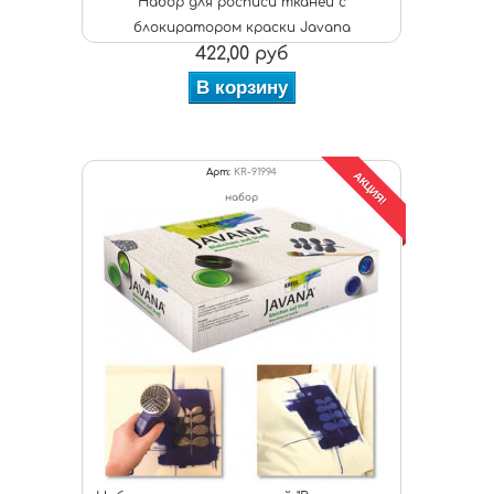
Набор для росписи тканей с
блокиратором краски Javana
422,00 руб
В корзину
Арт:
KR-91994
АКЦИЯ!
набор