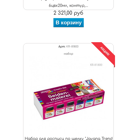
6цвх20мл, контур,...
2 321,00 руб
В корзину
Арт:
KR-81800
АКЦИЯ!
набор
Набор для росписи по шелку "Javana Trend