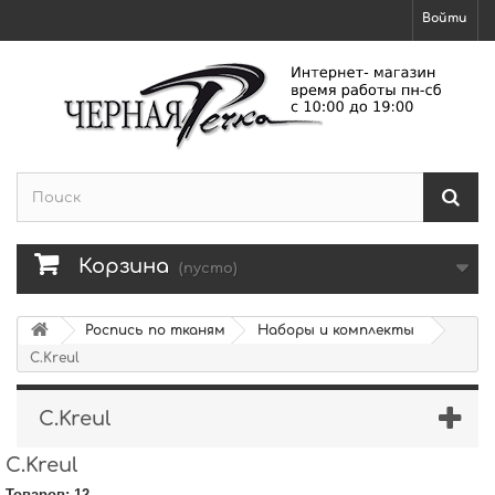
Войти
Корзина
(пусто)
Роспись по тканям
Наборы и комплекты
C.Kreul
C.Kreul
C.Kreul
Товаров: 12.