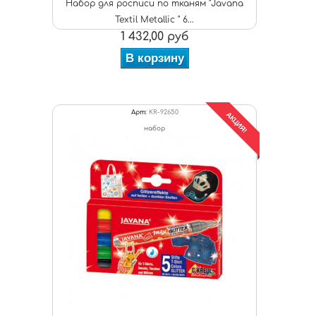
Набор для росписи по тканям "Javana
Textil Metallic " 6...
1 432,00 руб
В корзину
Арт:
KR-92650
АКЦИЯ!
набор