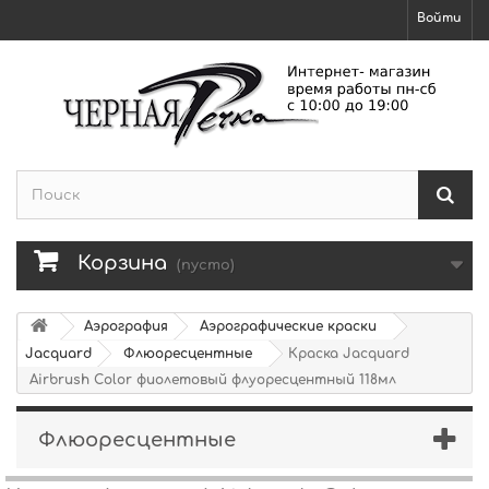
Войти
Корзина
(пусто)
Аэрография
Аэрографические краски
Jacquard
Флюоресцентные
Краска Jacquard
Airbrush Color фиолетовый флуоресцентный 118мл
Флюоресцентные