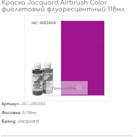
Краска Jacquard Airbrush Color
фиолетовый флуоресцентный 118мл
Увеличить
Артикул:
JAC-JAB2404
Фасовка:
б.118мл
Jacquard
Бренд: