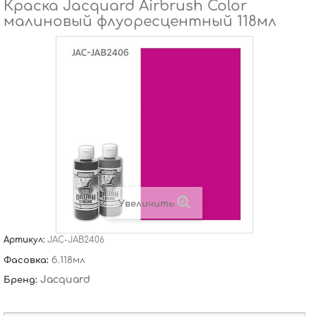
Краска Jacquard Airbrush Color
малиновый флуоресцентный 118мл
Увеличить
Артикул:
JAC-JAB2406
Фасовка:
б.118мл
Jacquard
Бренд: