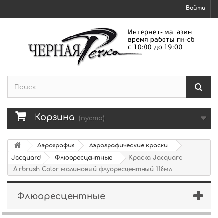
Войти
Корзина
(пусто)
Аэрография
Аэрографические краски
Jacquard
Флюоресцентные
Краска Jacquard
Airbrush Color малиновый флуоресцентный 118мл
Флюоресцентные