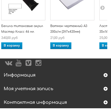
Белила титановые акрил
Ватман чертежный А3
Ластик
Мастер Класс 46 мл
200г/м (297х420мм)
35х16х1
340,00 руб
21,00 руб
25,00 
В корзину
В корзину
В кор
Информация
Моя учетная запись
Контактная информация