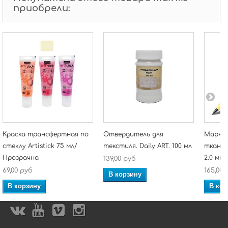
приобрели:
Краска трансфертная по
Отвердитель для
Маркер
стеклу Artistick 75 мл/
текстиля. Daily ART. 100 мл
ткани 
Прозрачна
2.0 мм
139,00 руб
69,00 руб
165,00 
В корзину
В корзину
В кор