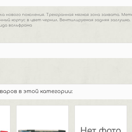
ла нового поколения. Трехгранная мягкая зона захвата. Мет
ный корпус в цвет чернил. Вентилируемая задняя заглушка.
бида вольфрама
оваров в этой категории: