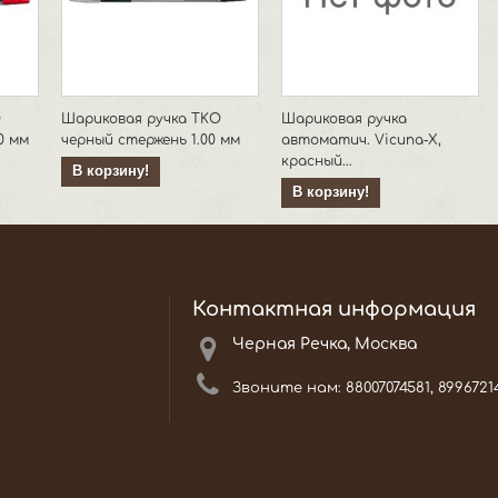
O
Шариковая ручка TKO
Шариковая ручка
0 мм
черный стержень 1.00 мм
автоматич. Vicuna-X,
красный...
В корзину!
В корзину!
Контактная информация
Черная Речка, Москва
Звоните нам:
88007074581, 8996721