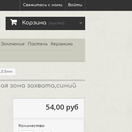
Свяжитесь с нами
Войти
Корзина
(пусто)
Золочение
Пастель
Керамика
ь,0.5мм
нная зона захвата,синий
54,00 руб
Количество