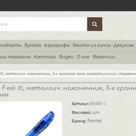
льберты
Бумага
Аэрографы
Бюсты из гипса
Декупаж
ши магазины
Каталоги
Видео
О нас
Вакансии
 it!, металлич. наконечник, 3-х гранная зона захвата,синий стержен
 Feel it!, металлич. наконечник, 3-х гра
5мм
Артикул:
BX485-C
Фасовка:
шт
Pentel
Бренд: