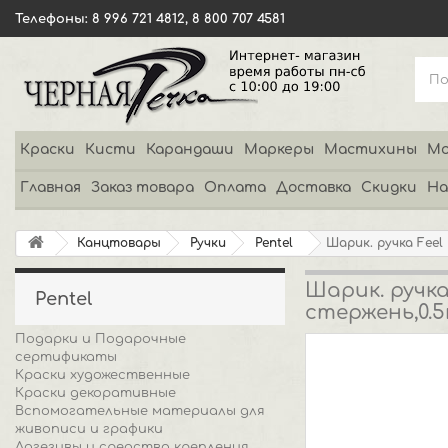
Телефоны: 8 996 721 4812, 8 800 707 4581
Краски
Кисти
Карандаши
Маркеры
Мастихины
Мо
Главная
Заказ товара
Оплата
Доставка
Скидки
На
Канцтовары
Ручки
Pentel
Шарик. ручка Feel
Шарик. ручка
Pentel
стержень,0.
Подарки и Подарочные
сертификаты
Краски художественные
Краски декоративные
Вспомогательные материалы для
живописи и графики
Адгезивы и средства крепления