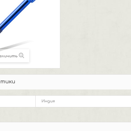
еличить
стики
Индия