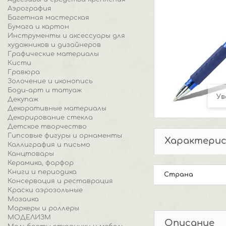
Аэрография
Багетная мастерская
Бумага и картон
Инструменты и аксессуары для
художников и дизайнеров
Графические материалы
Кисти
Гравюра
Золочение и иконопись
Боди-арт и татуаж
Ув
Декупаж
Декоративные материалы
Декорирование стекла
Детское творчество
Гипсовые фигуры и орнаменты
Характери
Каллиграфия и письмо
Канцтовары
Керамика, фарфор
Книги и периодика
Страна
Консервация и реставрация
Краски аэрозольные
Мозаика
Маркеры и роллеры
МОДЕЛИЗМ
Описание