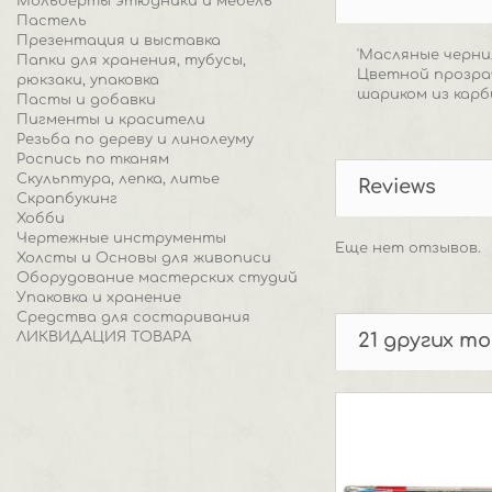
Мольберты этюдники и мебель
Пастель
Презентация и выставка
'Масляные черни
Папки для хранения, тубусы,
Цветной прозрач
рюкзаки, упаковка
шариком из кар
Пасты и добавки
Пигменты и красители
Резьба по дереву и линолеуму
Роспись по тканям
Скульптура, лепка, литье
Reviews
Скрапбукинг
Хобби
Чертежные инструменты
Еще нет отзывов.
Холсты и Основы для живописи
Оборудование мастерских студий
Упаковка и хранение
Средства для состаривания
ЛИКВИДАЦИЯ ТОВАРА
21 других т