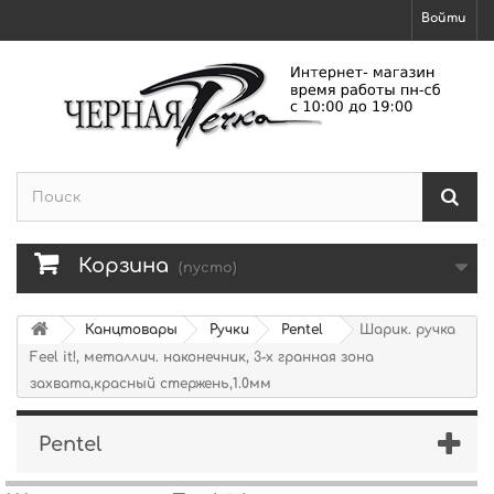
Войти
Корзина
(пусто)
Канцтовары
Ручки
Pentel
Шарик. ручка
Feel it!, металлич. наконечник, 3-х гранная зона
захвата,красный стержень,1.0мм
Pentel