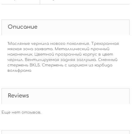
Описание
'Масляные чернила нового поколения. Трехгранная
мягкая зона захвата. Металлический прочный
наконечник. Цветной прозрачный корпус в цвет
чернил. Вентилируемая задняя заглушка. Сменный
стержень BKL5. Стержень с шариком из карбида
вольфрама
Reviews
Еще нет отзывов.