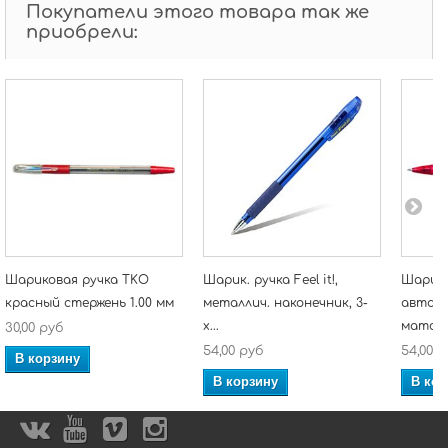
Покупатели этого товара так же
приобрели:
Шариковая ручка TKO
Шарик. ручка Feel it!,
Шарико
красный стержень 1.00 мм
металлич. наконечник, 3-
автома
х...
матовы
30,00 руб
54,00 руб
54,00 
В корзину
В корзину
В кор