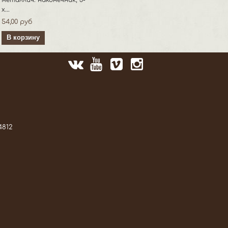
металлич. наконечник, 3-
х...
54,00 руб
В корзину
4812