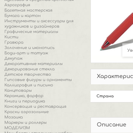
Аэрография
Багетная мастерская
Бумага и картон
Инструменты и аксессуары для
художников и дизайнеров
Графические материалы
Кисти
Гравюра
Золочение и иконопись
Ув
Боди-арт и татуаж
Декупаж
Декоративные материалы
Декорирование стекла
Детское творчество
Характери
Гипсовые фигуры и орнаменты
Каллиграфия и письмо
Канцтовары
Керамика, фарфор
Страна
Книги и периодика
Консервация и реставрация
Краски аэрозольные
Мозаика
Маркеры и роллеры
Описание
МОДЕЛИЗМ