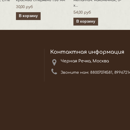
 Line
красный стержень 1.00 мм
металлич. наконечник, 3-
х...
30,00 руб
54,00 руб
В корзину
В корзину
Контактная информация
Черная Речка, Москва
Звоните нам:
88007074581, 8996721