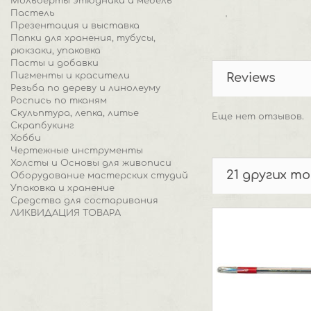
Мольберты этюдники и мебель
Пастель
'
Презентация и выставка
Папки для хранения, тубусы,
рюкзаки, упаковка
Пасты и добавки
Пигменты и красители
Reviews
Резьба по дереву и линолеуму
Роспись по тканям
Скульптура, лепка, литье
Еще нет отзывов.
Скрапбукинг
Хобби
Чертежные инструменты
Холсты и Основы для живописи
21 других т
Оборудование мастерских студий
Упаковка и хранение
Средства для состаривания
ЛИКВИДАЦИЯ ТОВАРА