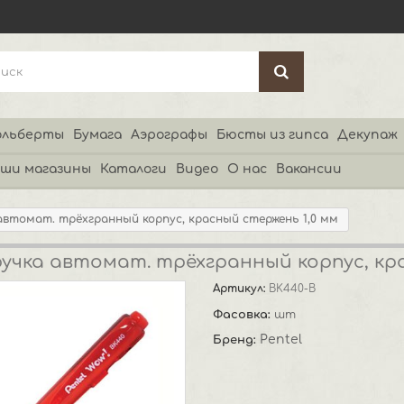
льберты
Бумага
Аэрографы
Бюсты из гипса
Декупаж
ши магазины
Каталоги
Видео
О нас
Вакансии
автомат. трёхгранный корпус, красный стержень 1,0 мм
учка автомат. трёхгранный корпус, кра
Артикул:
BK440-B
Фасовка:
шт
Pentel
Бренд: