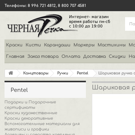
Телефоны: 8 996 721 4812, 8 800 707 4581
Краски
Кисти
Карандаши
Маркеры
Мастихины
Мо
Главная
Заказ товара
Оплата
Доставка
Скидки
На
Канцтовары
Ручки
Pentel
Шариковая ручка 
Шариковая р
Pentel
Подарки и Подарочные
сертификаты
Краски художественные
Краски декоративные
Вспомогательные материалы для
живописи и графики
Адгезивы и средства крепления