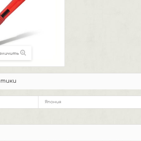
еличить
стики
Япония