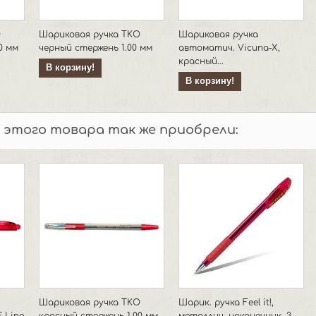
O
Шариковая ручка TKO
Шариковая ручка
0 мм
черный стержень 1.00 мм
автоматич. Vicuna-X,
красный...
В корзину!
В корзину!
 этого товара так же приобрели:
Шариковая ручка TKO
Шарик. ручка Feel it!,