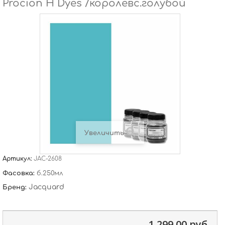
Procion H Dyes /королевс.голубой
Увеличить
Артикул:
JAC-2608
Фасовка:
б.250мл
Jacquard
Бренд:
1 299,00 руб