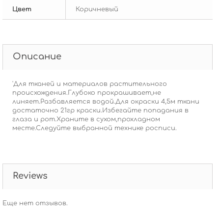
Цвет
Коричневый
Описание
'Для тканей и материалов растительного
происхождения.Глубоко прокрашивает,не
линяет.Разбавляется водой.Для окраски 4,5м ткани
достаточно 21гр краски.Избегайте попадания в
глаза и рот.Храните в сухом,прохладном
месте.Следуйте выбранной технике росписи.
Reviews
Еще нет отзывов.