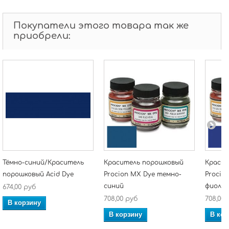
Покупатели этого товара так же
приобрели:
Тёмно-синий/Краситель
Краситель порошковый
Красит
порошковый Acid Dye
Procion MX Dye темно-
Procio
синий
фиолет
674,00 руб
708,00 руб
708,00 
В корзину
В корзину
В кор