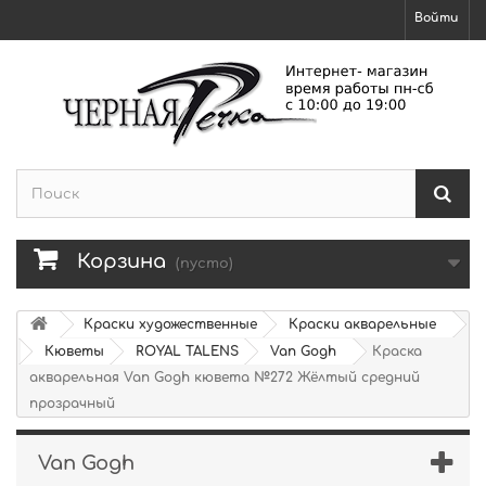
Войти
Корзина
(пусто)
Краски художественные
Краски акварельные
Кюветы
ROYAL TALENS
Van Gogh
Краска
акварельная Van Gogh кювета №272 Жёлтый средний
прозрачный
Van Gogh