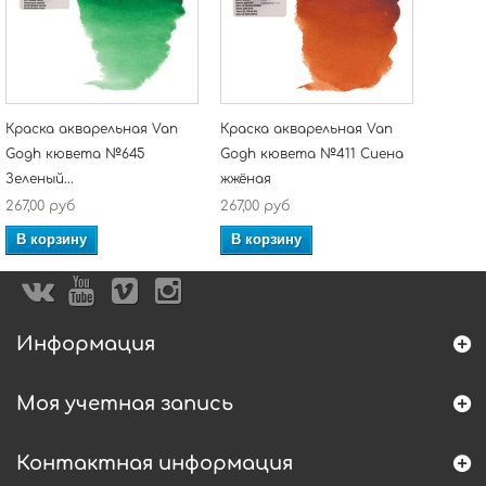
Краска акварельная Van
Краска акварельная Van
Gogh кювета №645
Gogh кювета №411 Сиена
Зеленый...
жжёная
267,00 руб
267,00 руб
В корзину
В корзину
Информация
Моя учетная запись
Контактная информация