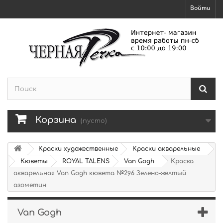
Войти
Корзина
(пусто)
Краски художественные
Краски акварельные
Кюветы
ROYAL TALENS
Van Gogh
Краска
акварельная Van Gogh кювета №296 Зелено-желтый
азометин
Van Gogh