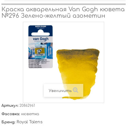
Краска акварельная Van Gogh кювета
№296 Зелено-желтый азометин
Увеличить
Артикул:
20862961
Фасовка:
кюветка
Royal Talens
Бренд: