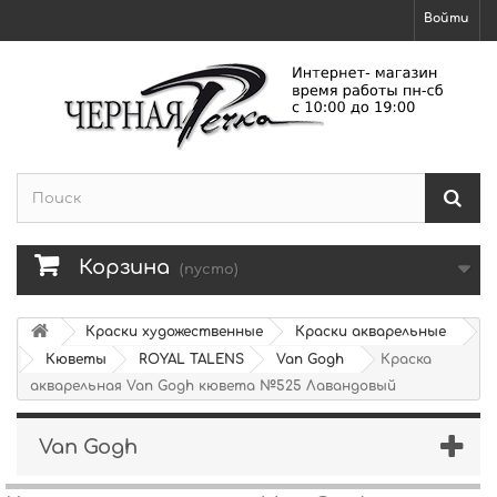
Войти
Корзина
(пусто)
Краски художественные
Краски акварельные
Кюветы
ROYAL TALENS
Van Gogh
Краска
акварельная Van Gogh кювета №525 Лавандовый
Van Gogh