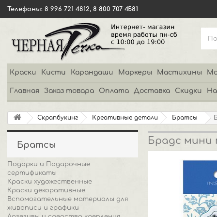
Телефоны: 8 996 721 4812, 8 800 707 4581
Краски
Кисти
Карандаши
Маркеры
Мастихины
Мо
Главная
Заказ товара
Оплата
Доставка
Скидки
На
Скрапбукинг
Креативные детали
Братсы
Брадс мини 
Братсы
Подарки и Подарочные
сертификаты
Краски художественные
Краски декоративные
Вспомогательные материалы для
живописи и графики
Адгезивы и средства крепления