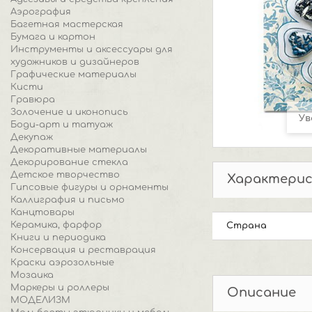
Аэрография
Багетная мастерская
Бумага и картон
Инструменты и аксессуары для
художников и дизайнеров
Графические материалы
Кисти
Гравюра
Золочение и иконопись
Ув
Боди-арт и татуаж
Декупаж
Декоративные материалы
Декорирование стекла
Детское творчество
Характери
Гипсовые фигуры и орнаменты
Каллиграфия и письмо
Канцтовары
Керамика, фарфор
Страна
Книги и периодика
Консервация и реставрация
Краски аэрозольные
Мозаика
Маркеры и роллеры
Описание
МОДЕЛИЗМ