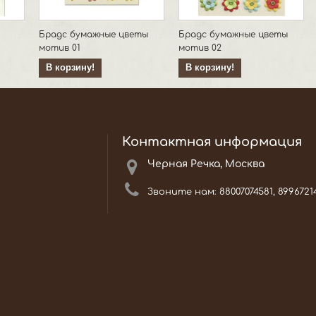
Брадс бумажные цветы
Брадс бумажные цветы
мотив 01
мотив 02
В корзину!
В корзину!
Контактная информация
Черная Речка, Москва
Звоните нам:
88007074581, 8996721