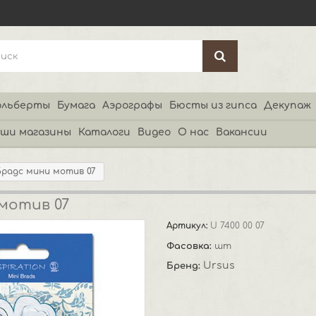
льберты
Бумага
Аэрографы
Бюсты из гипса
Декупаж
ши магазины
Каталоги
Видео
О нас
Вакансии
Брадс мини мотив 07
мотив 07
Артикул:
U 7400 00 07
Фасовка:
шт
Ursus
Бренд: