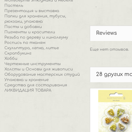
Мольберты этюдники и мебель
Пастель
'
Презентация и выставка
Папки для хранения, тубусы,
рюкзаки, упаковка
Пасты и добавки
Пигменты и красители
Reviews
Резьба по дереву и линолеуму
Роспись по тканям
Скульптура, лепка, литье
Еще нет отзывов.
Скрапбукинг
Хобби
Чертежные инструменты
Холсты и Основы для живописи
28 других т
Оборудование мастерских студий
Упаковка и хранение
Средства для состаривания
ЛИКВИДАЦИЯ ТОВАРА