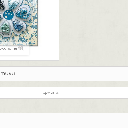
еличить
стики
Германия