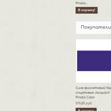
Pinata...
В корзину!
Покупатели
Сине-фиолетовый.Че
спиртовые Jacquard
Pinata Color
515,00 руб
В корзину