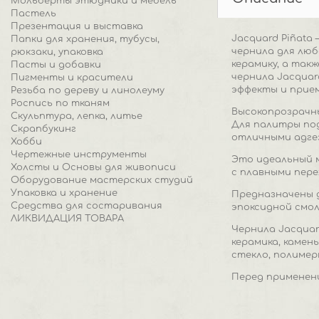
Мольберты этюдники и мебель
Пастель
Презентация и выставка
Jacquard Piñata
Папки для хранения, тубусы,
чернила для люб
рюкзаки, упаковка
керамику, а так
Пасты и добавки
чернила Jacqua
Пигменты и красители
эффекты и прием
Резьба по дереву и линолеуму
Роспись по тканям
Высокопрозрачны
Скульптура, лепка, литье
Для палитры под
Скрапбукинг
отличными адге
Хобби
Чертежные инструменты
Это идеальный 
Холсты и Основы для живописи
с плавными пере
Оборудование мастерских студий
Упаковка и хранение
Предназначены д
Средства для состаривания
эпоксидной смол
ЛИКВИДАЦИЯ ТОВАРА
Чернила Jacquar
керамика, камень
стекло, полимер
Перед применени