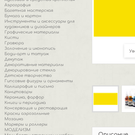
Аэрография
Багетная мастерская
Бумага и картон
Инструменты и аксессуары для
художников и дизайнеров
Графические материалы
Кисти
Гравюра
Золочение и иконопись
Ув
Боди-арт и татуаж
Декупаж
Декоративные материалы
Декорирование стекла
Детское творчество
Гипсовые фигуры и орнаменты
Каллиграфия и письмо
Канцтовары
Керамика, фарфор
Книги и периодика
Консервация и реставрация
Краски аэрозольные
Мозаика
Маркеры и роллеры
МОДЕЛИЗМ
Описание