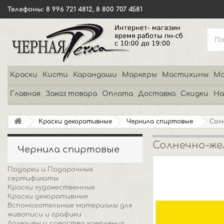
Телефоны: 8 996 721 4812, 8 800 707 4581
Краски
Кисти
Карандаши
Маркеры
Мастихины
Мо
Главная
Заказ товара
Оплата
Доставка
Скидки
На
Краски декоративные
Чернила спиртовые
Сол
Солнечно-же
Чернила спиртовые
Подарки и Подарочные
сертификаты
Краски художественные
Краски декоративные
Вспомогательные материалы для
живописи и графики
Адгезивы и средства крепления