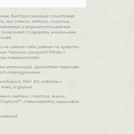
енные, быстросохнущие спиртовые
, как стекло, металл, пластик,
Несмываемые и водонепроницаемые
 позволяет создавать уникальные
нове.
rs не имеют себе равных по яркости.
е Чернила Jacquard Piñata с
тых поверхностей.
ых композиций. Дымчатые переливы
яют равнодушными.
букинг, Petri Art, работы с
ожи, и другие.
екло, металл, пластик, винил,
, Claybord™, стекловатта, акриловое
сителем)