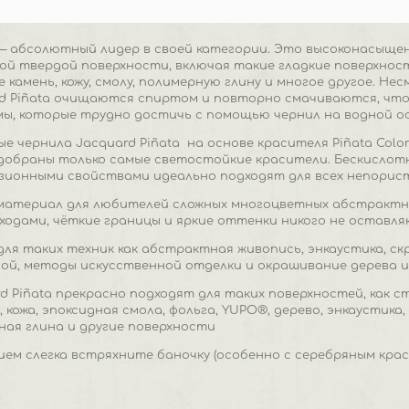
 — абсолютный лидер в своей категории. Это высоконасыщ
ой твердой поверхности, включая такие гладкие поверхности
же камень, кожу, смолу, полимерную глину и многое другое. 
rd Piñata очищаются спиртом и повторно смачиваются, что
ы, которые трудно достичь с помощью чернил на водной ос
е чернила Jacquard Piñata
на основе красителя Piñata Colo
обраны только самые светостойкие красители. Бескислотны
зионными свойствами идеально подходят для всех непорис
материал для любителей сложных многоцветных абстрактн
ходами, чёткие границы и яркие оттенки никого не оставл
ля таких техник как абстрактная живопись, энкаустика, скрап
ой, методы искусственной отделки и окрашивание дерева и к
d Piñata прекрасно подходят для таких поверхностей, как ст
, кожа, эпоксидная смола, фольга, YUPO®, дерево, энкаустика
ная глина и другие поверхности
ем слегка встряхните баночку (особенно с серебряным кра