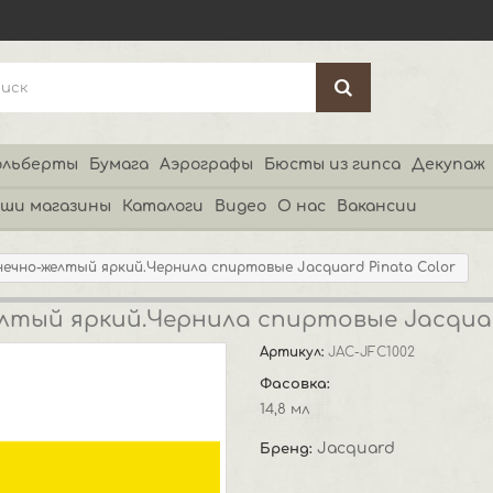
льберты
Бумага
Аэрографы
Бюсты из гипса
Декупаж
ши магазины
Каталоги
Видео
О нас
Вакансии
нечно-желтый яркий.Чернила спиртовые Jacquard Pinata Color
лтый яркий.Чернила спиртовые Jacquard
Артикул:
JAC-JFC1002
Фасовка:
14,8 мл
Jacquard
Бренд: