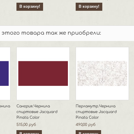
В корзину!
В корзину!
 этого товара так же приобрели:
рнила
Сангрия.Чернила
Перламутр.Чернила
спиртовые Jacquard
спиртовые Jacquard
Pinata Color
Pinata Color
515,00 руб
490,00 руб
В корзину
В корзину