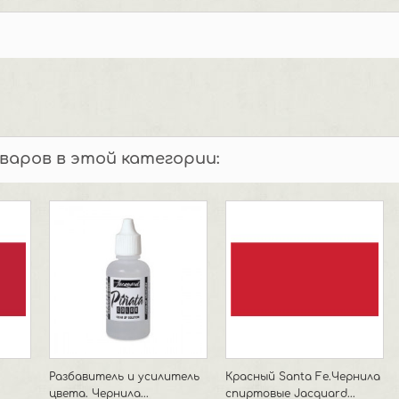
оваров в этой категории:
Разбавитель и усилитель
Красный Santa Fe.Чернила
цвета. Чернила...
спиртовые Jacquard...