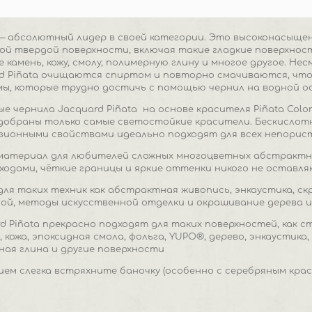
 — абсолютный лидер в своей категории. Это высоконасыщ
ой твердой поверхности, включая такие гладкие поверхности
же камень, кожу, смолу, полимерную глину и многое другое. 
rd Piñata очищаются спиртом и повторно смачиваются, что
ы, которые трудно достичь с помощью чернил на водной ос
е чернила Jacquard Piñata
на основе красителя Piñata Colo
обраны только самые светостойкие красители. Бескислотны
зионными свойствами идеально подходят для всех непорис
материал для любителей сложных многоцветных абстрактн
ходами, чёткие границы и яркие оттенки никого не оставл
ля таких техник как абстрактная живопись, энкаустика, скрап
ой, методы искусственной отделки и окрашивание дерева и к
d Piñata прекрасно подходят для таких поверхностей, как ст
, кожа, эпоксидная смола, фольга, YUPO®, дерево, энкаустика
ная глина и другие поверхности
ем слегка встряхните баночку (особенно с серебряным кра