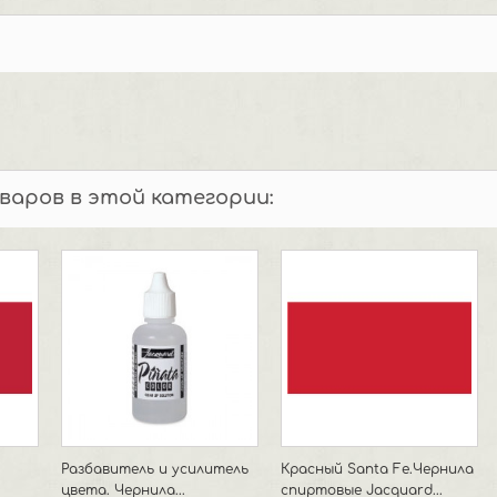
оваров в этой категории:
Разбавитель и усилитель
Красный Santa Fe.Чернила
цвета. Чернила...
спиртовые Jacquard...