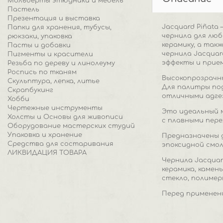
Мольберты этюдники и мебель
Пастель
Презентация и выставка
Jacquard Piñata
Папки для хранения, тубусы,
чернила для люб
рюкзаки, упаковка
керамику, а так
Пасты и добавки
чернила Jacqua
Пигменты и красители
эффекты и прием
Резьба по дереву и линолеуму
Роспись по тканям
Высокопрозрачны
Скульптура, лепка, литье
Для палитры под
Скрапбукинг
отличными адге
Хобби
Чертежные инструменты
Это идеальный 
Холсты и Основы для живописи
с плавными пере
Оборудование мастерских студий
Упаковка и хранение
Предназначены д
Средства для состаривания
эпоксидной смол
ЛИКВИДАЦИЯ ТОВАРА
Чернила Jacquar
керамика, камень
стекло, полимер
Перед применени