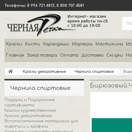
Телефоны: 8 996 721 4812, 8 800 707 4581
Краски
Кисти
Карандаши
Маркеры
Мастихины
Мо
Главная
Заказ товара
Оплата
Доставка
Скидки
На
Краски декоративные
Чернила спиртовые
Бир
Бирюзовый.Ч
Чернила спиртовые
Подарки и Подарочные
сертификаты
Краски художественные
Краски декоративные
Вспомогательные материалы для
живописи и графики
Адгезивы и средства крепления