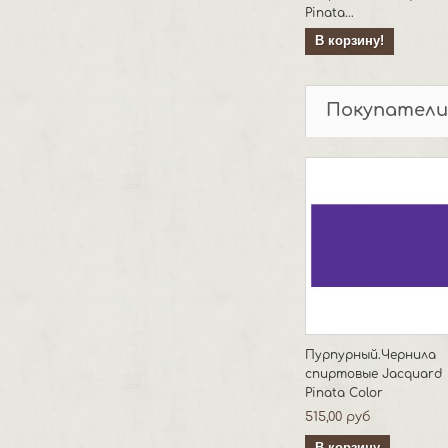
Pinata...
В корзину!
Покупатели
Пурпурный.Чернила
спиртовые Jacquard
Pinata Color
515,00 руб
В корзину