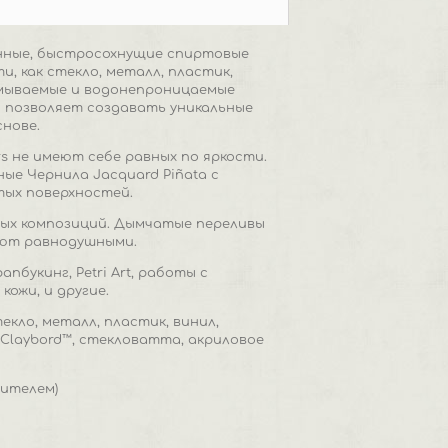
енные, быстросохнущие спиртовые
, как стекло, металл, пластик,
Несмываемые и водонепроницаемые
 позволяет создавать уникальные
нове.
rs не имеют себе равных по яркости.
е Чернила Jacquard Piñata с
тых поверхностей.
ых композиций. Дымчатые переливы
яют равнодушными.
букинг, Petri Art, работы с
ожи, и другие.
екло, металл, пластик, винил,
, Claybord™, стекловатта, акриловое
сителем)