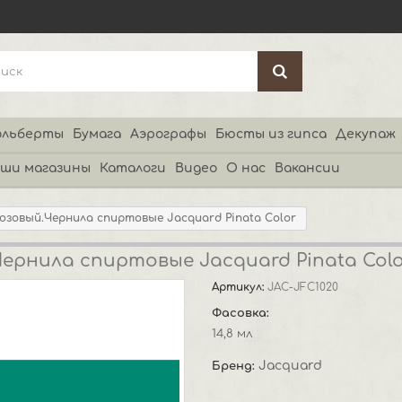
льберты
Бумага
Аэрографы
Бюсты из гипса
Декупаж
ши магазины
Каталоги
Видео
О нас
Вакансии
юзовый.Чернила спиртовые Jacquard Pinata Color
ернила спиртовые Jacquard Pinata Colo
Артикул:
JAC-JFC1020
Фасовка:
14,8 мл
Jacquard
Бренд: