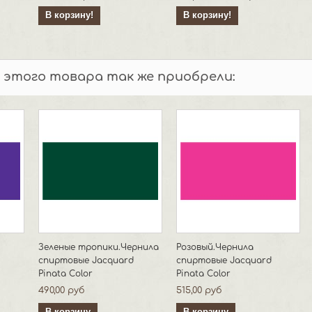
В корзину!
В корзину!
 этого товара так же приобрели:
Зеленые тропики.Чернила
Розовый.Чернила
спиртовые Jacquard
спиртовые Jacquard
Pinata Color
Pinata Color
490,00 руб
515,00 руб
В корзину
В корзину