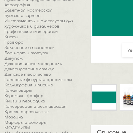
Аэрография
Багетная мастерская
Бумага и картон
Инструменты и аксессуары для
художников и дизайнеров
Графические материалы
Кисти
Гравюра
Золочение и иконопись
Ув
Боди-арт и татуаж
Декупаж
Декоративные материалы
Декорирование стекла
Детское творчество
Гипсовые фигуры и орнаменты
Каллиграфия и письмо
Канцтовары
Керамика, фарфор
Книги и периодика
Консервация и реставрация
Краски аэрозольные
Мозаика
Маркеры и роллеры
МОДЕЛИЗМ
Описание