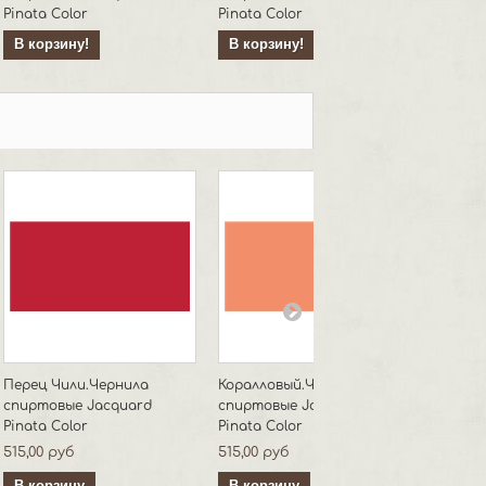
Pinata Color
Pinata Color
спиртов
В корзину!
В корзину!
В кор
Перец Чили.Чернила
Коралловый.Чернила
Перлам
спиртовые Jacquard
спиртовые Jacquard
спирто
Pinata Color
Pinata Color
Pinata 
515,00 руб
515,00 руб
490,00 
В корзину
В корзину
В кор