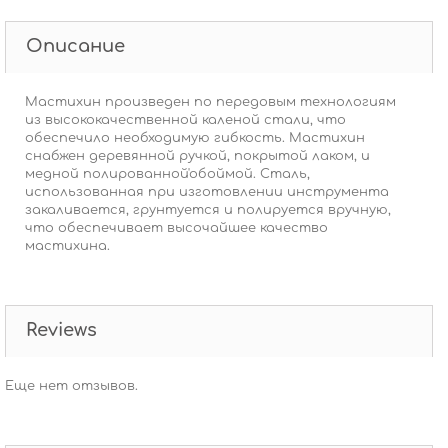
Описание
Мастихин произведен по передовым технологиям
из высококачественной каленой стали, что
обеспечило необходимую гибкость. Мастихин
снабжен деревянной ручкой, покрытой лаком, и
медной полированной'обоймой. Сталь,
использованная при изготовлении инструмента
закаливается, грунтуется и полируется вручную,
что обеспечивает высочайшее качество
мастихина.
Reviews
Еще нет отзывов.