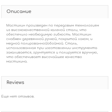
Описание
Мастихин произведен по передовым технологиям
из высококачественной каленой стали, что
обеспечило необходимую гибкость. Мастихин
снабжен деревянной ручкой, покрытой лаком, и
медной полированной'обоймой. Сталь,
использованная при изготовлении инструмента
закаливается, грунтуется и полируется вручную,
что обеспечивает высочайшее качество
мастихина.
Reviews
Еще нет отзывов.