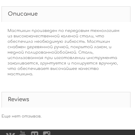
Описание
Мастихин произведен по передовым технологиям
из высококачественной каленой стали, что
обеспечило необходимую гибкость. Мастихин
снабжен деревянной ручкой, покрытой лаком, и
медной полированной'обоймой. Сталь,
использованная при изготовлении инструмента
закаливается, грунтуется и полируется вручную,
что обеспечивает высочайшее качество
мастихина.
Reviews
Еще нет отзывов.