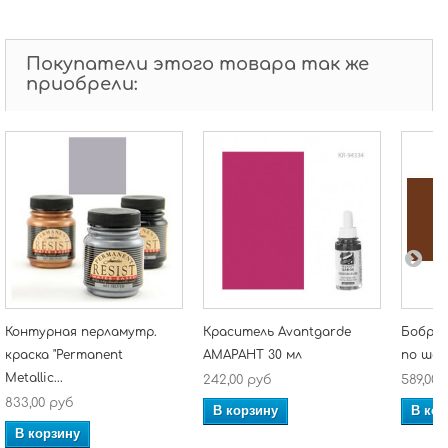
Покупатели этого товара так же
приобрели:
Контурная перламутр.
Краситель Avantgarde
Бобров
краска "Permanent
АМАРАНТ 30 мл
по шёл
Metallic...
242,00 руб
589,00 
833,00 руб
В корзину
В кор
В корзину