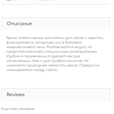
Описание
Яркие интенсивные красители для шёлка и шерсти,
фиксируемые в запарнике или в бытовой
микроволновой печи. Разбавляются водой, но
предпочтительней специальным разбавителем.
Удобны в применении,'подходят как для
начинающих, так и для профессионалов. Не
изменяют природную мягкость шёлка. Прекрасно
смешиваются между собой.
Reviews
Еще нет отзывов.