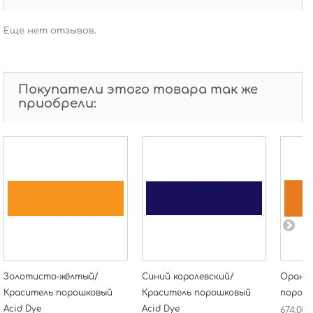
Еще нет отзывов.
Покупатели этого товара так же
приобрели:
Золотисто-жёлтый/
Синий королевский/
Оранж
Краситель порошковый
Краситель порошковый
порошк
Acid Dye
Acid Dye
674,00 