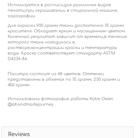
Используется в росписи,для различных видов
печати,при окрашивании в стиральной машине,
аэрографии.
Для окраски 900 грамм ткани достаточно 15 грамм
красителя. Обладает ярким и насыщенным цветом.
Конечный результат зависит от времени,в течение
которого ткань находилась в
растворе,концентрации краски и температуры
воды. Краска соответствует стандарту АSTM
D4236-86.
Палитра состоит из 48 цветов. Оттенки
представлены в объемах по 15 грамм, 230 грамм и
450 грамм
Использована фотография работы Katie Owen
@ahandmadejourney
Reviews