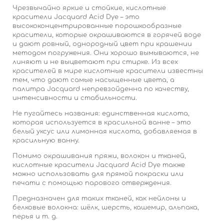
Чрезвычайно яркие и стойкие, кислотные
красители Jacquard Acid Dye – это
высококонцентрированные порошкообразные
красители, которые окрашиваются в горячей воде
и дают ровный, однородный цвет при крашении
методом погружения.
Они хорошо вымываются, не
линяют и не выцветают при стирке.
Из всех
красителей в мире кислотные красители известны
тем, что дают самые насыщенные цвета, а
палитра Jacquard непревзойденна по качеству,
интенсивности и стабильности.
Не пугайтесь названия: единственная кислота,
которая используется в красильной ванне – это
белый уксус или лимонная кислота, добавляемая в
красильную ванну.
Помимо окрашивания пряжи, волокон и тканей,
кислотные красители Jacquard Acid Dye также
можно использовать для прямой покраски или
печати с помощью парового отверждения.
Предназначен для таких тканей, как нейлоны и
белковые волокна: шёлк, шерсть, кашемир, альпака,
перья и т. д.