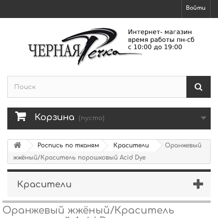
Войти
Корзина
(пусто)
Роспись по тканям
Красители
Оранжевый
жжёный/Краситель порошковый Acid Dye
Красители
Оранжевый жжёный/Краситель