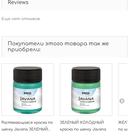
Reviews
Еще нет отзывов.
Покупатели этого товара так же
приобрели:
Растекающаяся краска по
ЗЕЛЕНЫЙ ХОЛОДНЫЙ
ЖЕЛТАЯ
шелку Javana ЗЕЛЕНЫЙ...
краска по шелку Javana
по шел