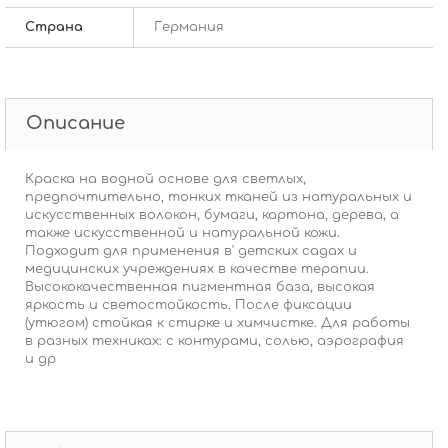
Страна
Германия
Описание
Краска на водной основе для светлых,
предпочтительно, тонких тканей из натуральных и
искусственных волокон, бумаги, картона, дерева, а
также искусственной и натуральной кожи.
Подходит для применения в' детских садах и
медицинских учреждениях в качестве терапии.
Высококачественная пигментная база, высокая
яркость и светостойкость. После фиксации
(утюгом) стойкая к стирке и химчистке. Для работы
в разных техниках: с контурами, солью, аэрография
и др