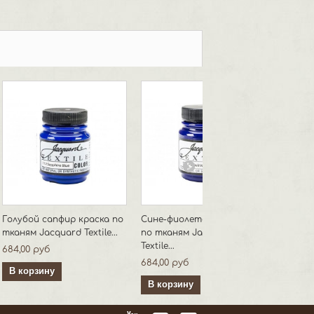
Голубой сапфир краска по
Сине-фиолетовая краска
Растек
тканям Jacquard Textile...
по тканям Jacquard
шелку 
Textile...
АБРИК
684,00 руб
684,00 руб
422,00 
В корзину
В корзину
В кор