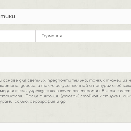
стики
Германия
й основе для светлых, предпочтительно, тонких тканей из 
, картона, дерева, а также искусственной и натуральной кож
 медицинских учреждениях в качестве терапии. Высококачес
стойкость. После фиксации (утюгом) стойкая к стирке и хим
турами, солью, аэрография и др