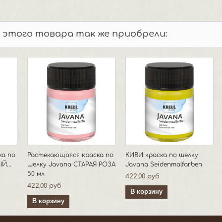
 этого товара так же приобрели:
ка по
Растекающаяся краска по
КИВИ краска по шелку
Й...
шелку Javana СТАРАЯ РОЗА
Javana Seidenmalfarben
50 мл
422,00 руб
422,00 руб
В корзину
В корзину