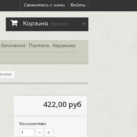
Свяжитесь с нами
Войти
Корзина
(пусто)
Золочение
Пастель
Керамика
avana
422,00 руб
Количество