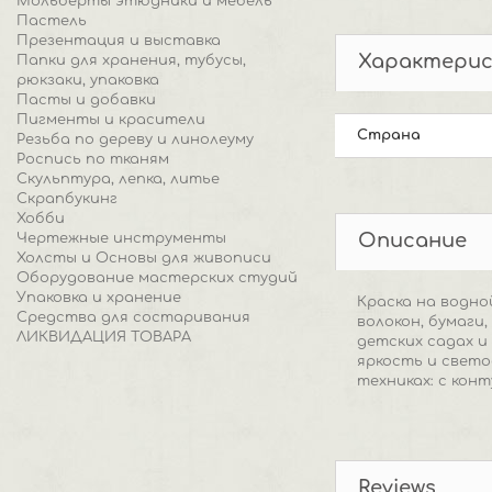
Мольберты этюдники и мебель
Пастель
Презентация и выставка
Характери
Папки для хранения, тубусы,
рюкзаки, упаковка
Пасты и добавки
Пигменты и красители
Страна
Резьба по дереву и линолеуму
Роспись по тканям
Скульптура, лепка, литье
Скрапбукинг
Хобби
Описание
Чертежные инструменты
Холсты и Основы для живописи
Оборудование мастерских студий
Упаковка и хранение
Краска на водно
Средства для состаривания
волокон, бумаги
ЛИКВИДАЦИЯ ТОВАРА
детских садах и
яркость и свето
техниках: с кон
Reviews