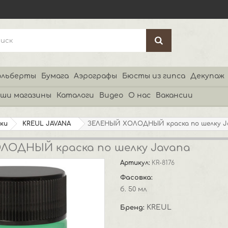
льберты
Бумага
Аэрографы
Бюсты из гипса
Декупаж
ши магазины
Каталоги
Видео
О нас
Вакансии
ки
KREUL JAVANA
ЗЕЛЕНЫЙ ХОЛОДНЫЙ краска по шелку J
ЛОДНЫЙ краска по шелку Javana
Артикул:
KR-8176
Фасовка:
б. 50 мл
KREUL
Бренд: