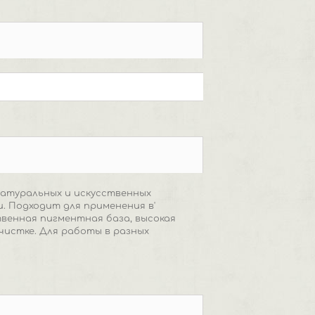
натуральных и искусственных
и. Подходит для применения в'
твенная пигментная база, высокая
чистке. Для работы в разных