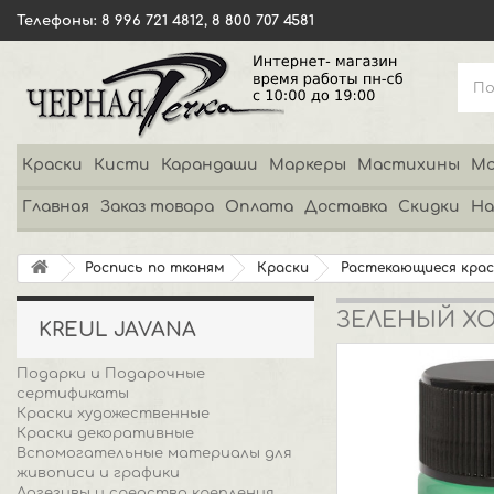
Телефоны: 8 996 721 4812, 8 800 707 4581
Краски
Кисти
Карандаши
Маркеры
Мастихины
Мо
Главная
Заказ товара
Оплата
Доставка
Скидки
На
Роспись по тканям
Краски
Растекающиеся крас
ЗЕЛЕНЫЙ ХО
KREUL JAVANA
Подарки и Подарочные
сертификаты
Краски художественные
Краски декоративные
Вспомогательные материалы для
живописи и графики
Адгезивы и средства крепления