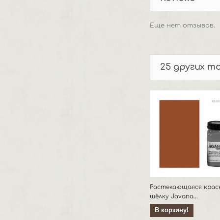
Еще нет отзывов.
25 других т
Растекающаяся крас
шёлку Javana...
В корзину!