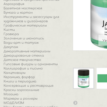
Аэрография
Багетная мастерская
Бумага и картон
Инструменты и аксессуары для
художников и дизайнеров
Графические материалы
Кисти
Гравюра
Золочение и иконопись
Ув
Боди-арт и татуаж
Декупаж
Декоративные материалы
Декорирование стекла
Детское творчество
Гипсовые фигуры и орнаменты
Каллиграфия и письмо
Канцтовары
Керамика, фарфор
Книги и периодика
Консервация и реставрация
Краски аэрозольные
Мозаика
Маркеры и роллеры
МОДЕЛИЗМ