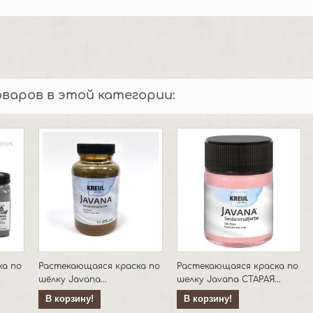
оваров в этой категории:
ка по
Растекающаяся краска по
Растекающаяся краска по
шёлку Javana...
шелку Javana СТАРАЯ...
В корзину!
В корзину!