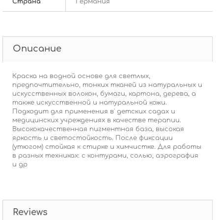
Страна
Германия
Описание
Краска на водной основе для светлых,
предпочтительно, тонких тканей из натуральных и
искусственных волокон, бумаги, картона, дерева, а
также искусственной и натуральной кожи.
Подходит для применения в' детских садах и
медицинских учреждениях в качестве терапии.
Высококачественная пигментная база, высокая
яркость и светостойкость. После фиксации
(утюгом) стойкая к стирке и химчистке. Для работы
в разных техниках: с контурами, солью, аэрография
и др
Reviews