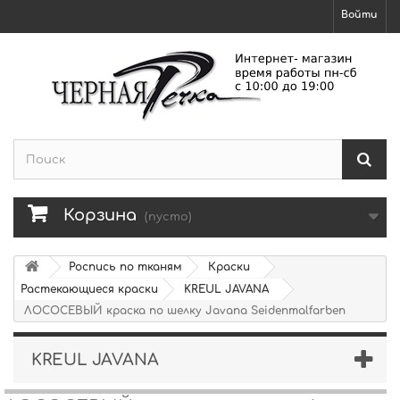
Войти
Корзина
(пусто)
Роспись по тканям
Краски
Растекающиеся краски
KREUL JAVANA
ЛОСОСЕВЫЙ краска по шелку Javana Seidenmalfarben
KREUL JAVANA