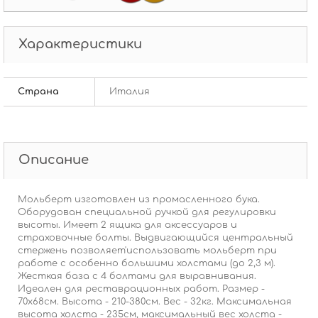
Характеристики
Страна
Италия
Описание
Мольберт изготовлен из промасленного бука.
Оборудован специальной ручкой для регулировки
высоты. Имеет 2 ящика для аксессуаров и
страховочные болты. Выдвигающийся центральный
стержень позволяет'использовать мольберт при
работе с особенно большими холстами (до 2,3 м).
Жесткая база с 4 болтами для выравнивания.
Идеален для реставрационных работ. Размер -
70х68см. Высота - 210-380см. Вес - 32кг. Максимальная
высота холста - 235см, максимальный вес холста -