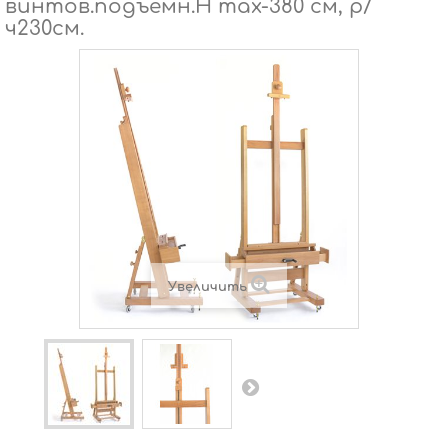
винтов.подъемн.H max-380 см, р/
ч230см.
Увеличить