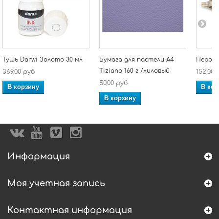
Тушь Darwi Золото 30 мл
Бумага для пастели А4
Перо б
Tiziano 160 г /лиловый
369,00 руб
152,00 
50,00 руб
В корзину
В кор
В корзину
Информация
Моя учетная запись
Контактная информация