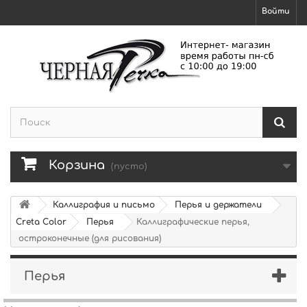
Войти
Корзина
(пусто)
Каллиграфия и письмо
Перья и держатели
Creta Color
Перья
Каллиграфические перья,
остроконечные (для рисования)
Перья