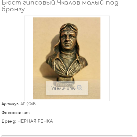
Бюст гипсовый.Чкалов малый под
бронзу
Увеличить
Артикул:
АР-936Б
Фасовка:
шт
ЧЕРНАЯ РЕЧКА
Бренд: