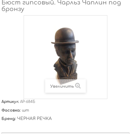
Бюст гипсовый. Чарльз Чаплин под
бронзу
Увеличить
Артикул:
АР-684Б
Фасовка:
шт
ЧЕРНАЯ РЕЧКА
Бренд: