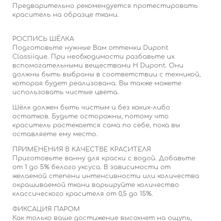
Предварительно рекомендуется протестировать
краситель на образце ткани.
РОСПИСЬ ШЁЛКА
Подготовьте нужные Вам оттенки Dupont
Classiique. При необходимости разбавьте их
вспомогательными веществами H Dupont. Они
должны быть выбраны в соответствии с техникой,
которая будет реализована. Вы также можете
использовать чистые цвета.
Шёлк должен быть чистым и без каких-либо
остатков. Будьте осторожны, потому что
краситель растекается сама по себе, пока вы
оставляете ему место.
ПРИМЕНЕНИЯ В КАЧЕСТВЕ КРАСИТЕЛЯ
Приготовьте ванну для краски с водой. Добавьте
от 1 до 5% белого уксуса. В зависимости от
желаемой степени интенсивности или количества
окрашиваемой ткани варьируйте количество
классического красителя от 0,5 до 15%.
ФИКСАЦИЯ ПАРОМ
Как только ваше достижение высохнет на ощупь,