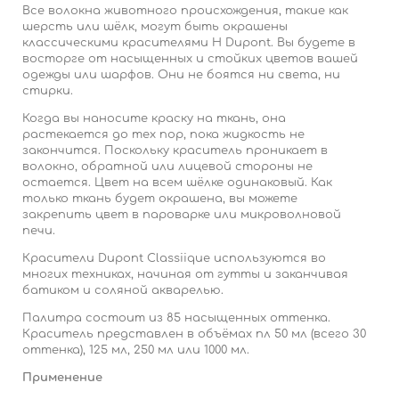
Все волокна животного происхождения, такие как
шерсть или шёлк, могут быть окрашены
классическими красителями H Dupont. Вы будете в
восторге от насыщенных и стойких цветов вашей
одежды или шарфов. Они не боятся ни света, ни
стирки.
Когда вы наносите краску на ткань, она
растекается до тех пор, пока жидкость не
закончится. Поскольку краситель проникает в
волокно, обратной или лицевой стороны не
остается. Цвет на всем шёлке одинаковый. Как
только ткань будет окрашена, вы можете
закрепить цвет в пароварке или микроволновой
печи.
Красители Dupont Classiique используются во
многих техниках, начиная от гутты и заканчивая
батиком и соляной акварелью.
Палитра состоит из 85 насыщенных оттенка.
Краситель представлен в объёмах пл 50 мл (всего 30
оттенка), 125 мл, 250 мл или 1000 мл.
Применение