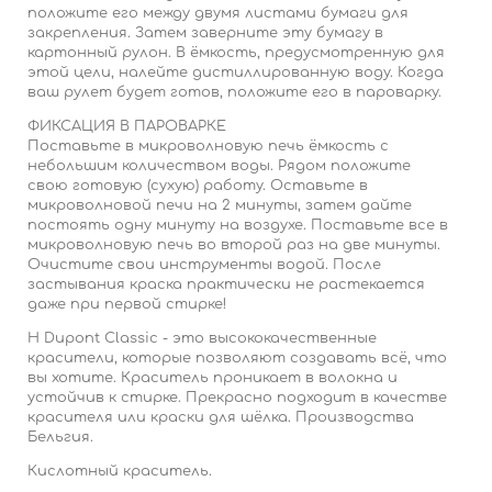
положите его между двумя листами бумаги для
закрепления. Затем заверните эту бумагу в
картонный рулон. В ёмкость, предусмотренную для
этой цели, налейте дистиллированную воду. Когда
ваш рулет будет готов, положите его в пароварку.
ФИКСАЦИЯ В ПАРОВАРКЕ
Поставьте в микроволновую печь ёмкость с
небольшим количеством воды. Рядом положите
свою готовую (сухую) работу. Оставьте в
микроволновой печи на 2 минуты, затем дайте
постоять одну минуту на воздухе. Поставьте все в
микроволновую печь во второй раз на две минуты.
Очистите свои инструменты водой. После
застывания краска практически не растекается
даже при первой стирке!
H Dupont Classic - это высококачественные
красители, которые позволяют создавать всё, что
вы хотите. Краситель проникает в волокна и
устойчив к стирке. Прекрасно подходит в качестве
красителя или краски для шёлка. Производства
Бельгия.
Кислотный краситель.