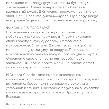
положите его между двумя листами бумаги для
закрепления. Затем заверните эту бумагу в
картонный рулон. В ёмкость, предусмотренную для
этой цели, налейте дистиллированную воду. Когда
ваш рулет будет готов, положите его в пароварку.
ФИКСАЦИЯ В ПАРОВАРКЕ
Поставьте в микроволновую печь ёмкость с
небольшим количеством воды. Рядом положите
свою готовую (сухую) работу. Оставьте в
микроволновой печи на 2 минуты, затем дайте
постоять одну минуту на воздухе. Поставьте все в
микроволновую печь во второй раз на две минуты.
Очистите свои инструменты водой. После
застывания краска практически не растекается
даже при первой стирке!
H Dupont Classic - это высококачественные
красители, которые позволяют создавать всё, что
вы хотите. Краситель проникает в волокна и
устойчив к стирке. Прекрасно подходит в качестве
красителя или краски для шёлка. Производства
Бельгия.
Кислотный краситель.