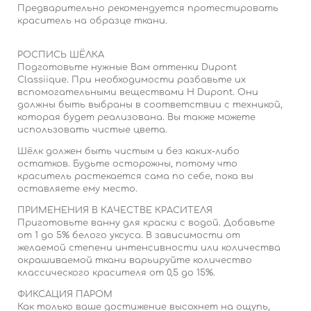
Предварительно рекомендуется протестировать
краситель на образце ткани.
РОСПИСЬ ШЁЛКА
Подготовьте нужные Вам оттенки Dupont
Classiique. При необходимости разбавьте их
вспомогательными веществами H Dupont. Они
должны быть выбраны в соответствии с техникой,
которая будет реализована. Вы также можете
использовать чистые цвета.
Шёлк должен быть чистым и без каких-либо
остатков. Будьте осторожны, потому что
краситель растекается сама по себе, пока вы
оставляете ему место.
ПРИМЕНЕНИЯ В КАЧЕСТВЕ КРАСИТЕЛЯ
Приготовьте ванну для краски с водой. Добавьте
от 1 до 5% белого уксуса. В зависимости от
желаемой степени интенсивности или количества
окрашиваемой ткани варьируйте количество
классического красителя от 0,5 до 15%.
ФИКСАЦИЯ ПАРОМ
Как только ваше достижение высохнет на ощупь,