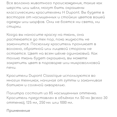
Все волокна животного происхождения, такие как
шерсть или шёлк, могут быть окрашены
классическими красителями H Dupont. Вы будете в
восторге от насыщенных и стойких цветов вашей
одежды или шарфов. Они не боятся ни света, ни
стирки.
Когда вы наносите краску на ткань, она
растекается до тех пор, пока жидкость не
закончится. Поскольку краситель проникает в
волокно, обратной или лицевой стороны не
остается. Цвет на всем шёлке одинаковый. Как
только ткань будет окрашена, вы можете
закрепить цвет в пароварке или микроволновой
печи.
Красители Dupont Classiique используются во
многих техниках, начиная от гутты и заканчивая
батиком и соляной акварелью.
Палитра состоит из 85 насыщенных оттенка.
Краситель представлен в объёмах пл 50 мл (всего 30
оттенка), 125 мл, 250 мл или 1000 мл.
Применение