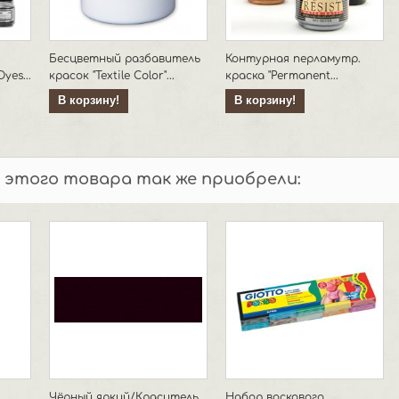
Бесцветный разбавитель
Контурная перламутр.
yes...
красок "Textile Color"...
краска "Permanent...
В корзину!
В корзину!
 этого товара так же приобрели:
Чёрный яркий/Краситель
Набор воскового