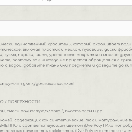
ктически единственный краситель, который окрашивает пол
тическое, включая пластик и нейлон, пуговицы, диски фрисби
и, куклы, парики, шипы, уретановые покрытия и многое друг
кете, поэтому вам никогда не придется обращаться с гряз
ю с водой, добавьте ткань или предметы и доведите до кип
трумент для художников косплея!
НО / ПОВЕРХНОСТИ
он, смеси полиэстра/хлопка *, пластмассы и др.
тканей, содержащих как синтетические, так и натуральные вол
ЕМЕННО с соответствующим цветом iDye Poly ! Или попроб
нтересных двухцветных эффектов. iDye Poly может также ис