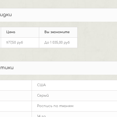
идки
Цена
Вы экономите
977,50 руб
До
1 035,00 руб
стики
США
Серый
Роспись по тканям
14 гр.