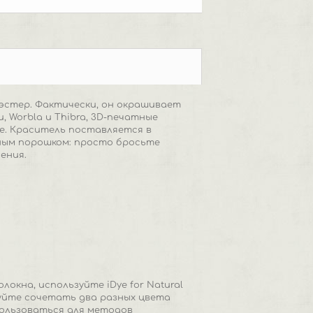
иэстер. Фактически, он окрашивает
, Worbla и Thibra, 3D-печатные
ое. Краситель поставляется в
ным порошком: просто бросьте
ения.
окна, используйте iDye for Natural
уйте сочетать два разных цвета
пользоваться для методов