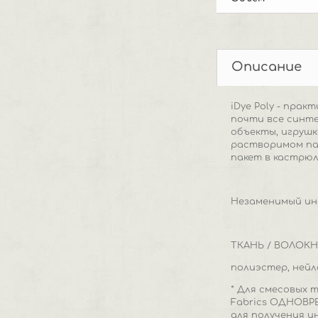
Описание
iDye Poly - пра
почти все синте
объекты, игрушк
растворимом па
пакет в кастрюл
Незаменимый инс
ТКАНЬ / ВОЛОК
полиэстер, нейл
* Для смесовых 
Fabrics ОДНОВР
для получения и