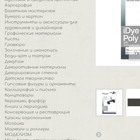
Аэрография
Багетная мастерская
Бумага и картон
Инструменты и аксессуары для
художников и дизайнеров
Графические материалы
Кисти
Гравюра
Золочение и иконопись
Ув
Боди-арт и татуаж
Декупаж
Декоративные материалы
Декорирование стекла
Детское творчество
Гипсовые фигуры и орнаменты
Каллиграфия и письмо
Канцтовары
Керамика, фарфор
Книги и периодика
Консервация и реставрация
Краски аэрозольные
Мозаика
Маркеры и роллеры
МОДЕЛИЗМ