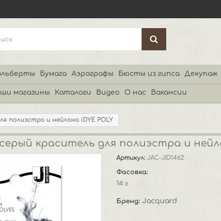
льберты
Бумага
Аэрографы
Бюсты из гипса
Декупаж
ши магазины
Каталоги
Видео
О нас
Вакансии
ля полиэстра и нейлона iDYE POLY
серый краситель для полиэстра и нейл
Артикул:
JAC-JID1462
Фасовка:
14 г
Jacquard
Бренд: