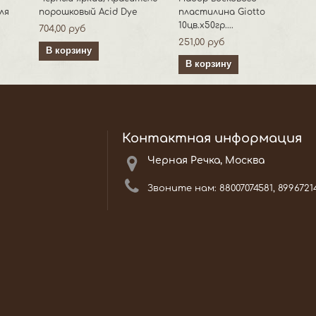
ля
порошковый Acid Dye
пластилина Giotto
10цв.х50гр....
704,00 руб
251,00 руб
В корзину
В корзину
Контактная информация
Черная Речка, Москва
Звоните нам:
88007074581, 8996721