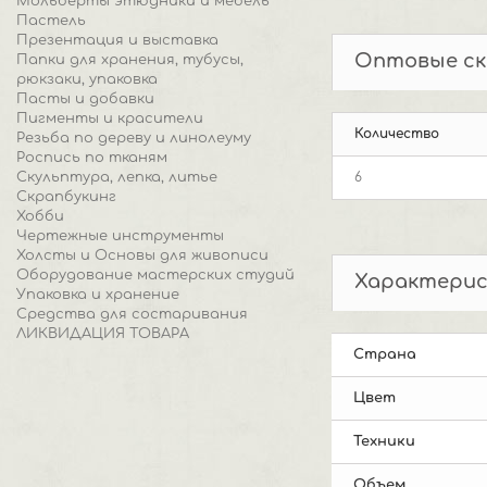
Мольберты этюдники и мебель
Пастель
Презентация и выставка
Оптовые ск
Папки для хранения, тубусы,
рюкзаки, упаковка
Пасты и добавки
Пигменты и красители
Количество
Резьба по дереву и линолеуму
Роспись по тканям
Скульптура, лепка, литье
6
Скрапбукинг
Хобби
Чертежные инструменты
Холсты и Основы для живописи
Оборудование мастерских студий
Характери
Упаковка и хранение
Средства для состаривания
ЛИКВИДАЦИЯ ТОВАРА
Страна
Цвет
Техники
Объем