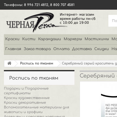
Телефоны: 8 996 721 4812, 8 800 707 4581
Краски
Кисти
Карандаши
Маркеры
Мастихины
Мо
Главная
Заказ товара
Оплата
Доставка
Скидки
На
Роспись по тканям
Серебряный серый краситель д
Серебряный 
Роспись по тканям
Подарки и Подарочные
сертификаты
Краски художественные
Краски декоративные
Вспомогательные материалы для
живописи и графики
Адгезивы и средства крепления