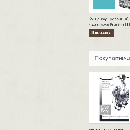
Концентрированный
краситель Procion H D
В корзину!
Покупатели
Чёрный краситель