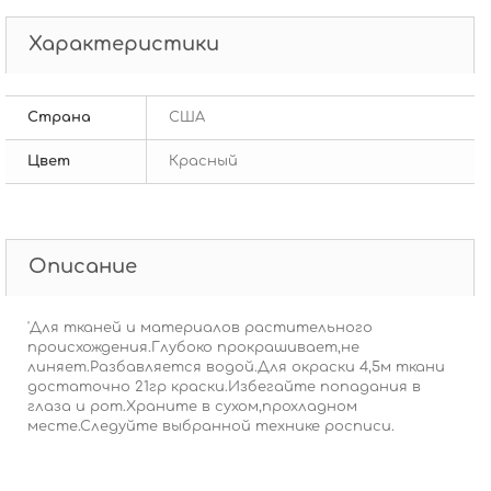
Характеристики
Страна
США
Цвет
Красный
Описание
'Для тканей и материалов растительного
происхождения.Глубоко прокрашивает,не
линяет.Разбавляется водой.Для окраски 4,5м ткани
достаточно 21гр краски.Избегайте попадания в
глаза и рот.Храните в сухом,прохладном
месте.Следуйте выбранной технике росписи.