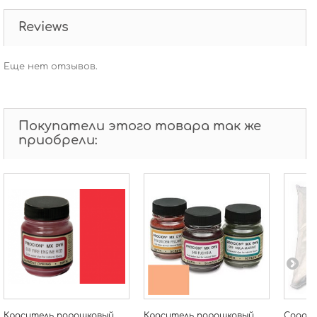
Reviews
Еще нет отзывов.
Покупатели этого товара так же
приобрели:
Краситель порошковый
Краситель порошковый
Сода -