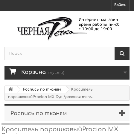
Войти
Корзина
(пусто)
Роспись по тканям
Краситель
порошковыйProcion MX Dye /розовая тепл.
Роспись по тканям
Краситель порошковыйProcion MX