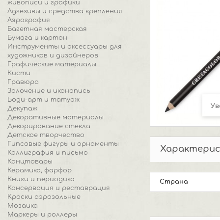
живописи и графики
Адгезивы и средства крепления
Аэрография
Багетная мастерская
Бумага и картон
Инструменты и аксессуары для
художников и дизайнеров
Графические материалы
Кисти
Гравюра
Золочение и иконопись
Боди-арт и татуаж
Ув
Декупаж
Декоративные материалы
Декорирование стекла
Детское творчество
Гипсовые фигуры и орнаменты
Характери
Каллиграфия и письмо
Канцтовары
Керамика, фарфор
Книги и периодика
Страна
Консервация и реставрация
Краски аэрозольные
Мозаика
Маркеры и роллеры