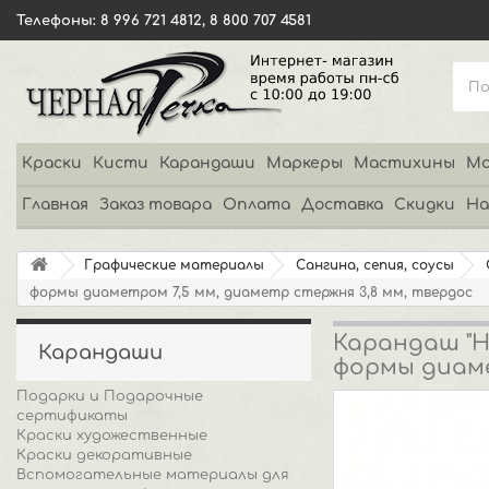
Телефоны: 8 996 721 4812, 8 800 707 4581
Краски
Кисти
Карандаши
Маркеры
Мастихины
Мо
Главная
Заказ товара
Оплата
Доставка
Скидки
На
Графические материалы
Сангина, сепия, соусы
формы диаметром 7,5 мм, диаметр стержня 3,8 мм, твердос
Карандаш "Н
Карандаши
формы диаме
Подарки и Подарочные
сертификаты
Краски художественные
Краски декоративные
Вспомогательные материалы для