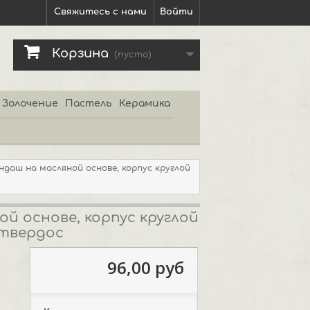
Свяжитесь с нами
Войти
Корзина
(пусто)
Золочение
Пастель
Керамика
ндаш на масляной основе, корпус круглой
й основе, корпус круглой
 твердос
96,00 руб