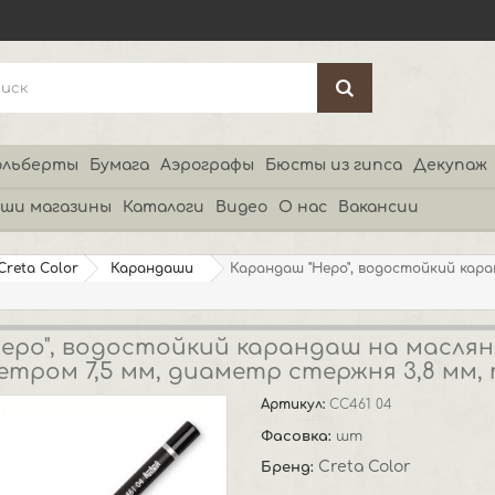
льберты
Бумага
Аэрографы
Бюсты из гипса
Декупаж
ши магазины
Каталоги
Видео
О нас
Вакансии
Creta Color
Карандаши
Карандаш "Неро", водостойкий кара
еро", водостойкий карандаш на масляно
тром 7,5 мм, диаметр стержня 3,8 мм,
Артикул:
CC461 04
Фасовка:
шт
Creta Color
Бренд: