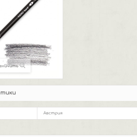
еличить
стики
Австрия