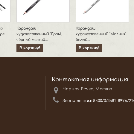
ых
Карандаш
Карандаш
е...
художественный "Гром",
художественный "Молния"
чёрный мягкий...
белый...
В корзину!
В корзину!
Контактная информация
Черная Речка, Москва
Звоните нам:
88007074581, 8996721