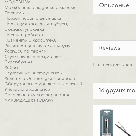
МОДЕЛИЗМ
Описание
Мольберты этюдники и мебель
Пастель
Презентация и выставка
'
Папки для хранения, тубусы,
рюкзаки, упаковка
Пасты и добавки
Пигменты и красители
Резьба по дереву и линолеуму
Reviews
Роспись по тканям
Скульптура, лепка, литье
Скрапбукинг
Еще нет отзывов.
Хобби
Чертежные инструменты
Холсты и Основы для живописи
Оборудование мастерских студий
Упаковка и хранение
16 других т
Средства для состаривания
ЛИКВИДАЦИЯ ТОВАРА