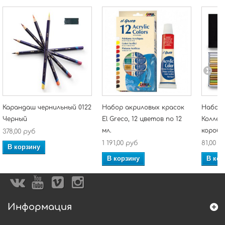
Карандаш чернильный 0122
Набор акриловых красок
Набор 
Черный
El Greco, 12 цветов по 12
Колледж
мл.
коробк
378,00 руб
1 191,00 руб
81,00 р
В корзину
В корзину
В кор
Информация