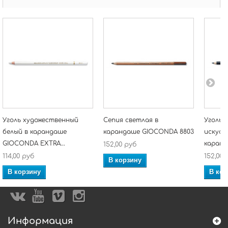
Уголь художественный
Сепия светлая в
Уголь 
белый в карандаше
карандаше GIOCONDA 8803
искусс
GIOCONDA EXTRA...
каранд
152,00 руб
114,00 руб
152,00 
В корзину
В корзину
В кор
Информация