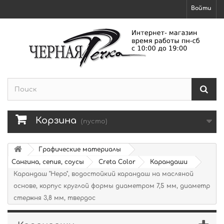
Войти
Корзина
(пусто)
Графические материалы
Сангина, сепия, соусы
Creta Color
Карандаши
Карандаш "Неро", водостойкий карандаш на масляной
основе, корпус круглой формы диаметром 7,5 мм, диаметр
стержня 3,8 мм, твердос