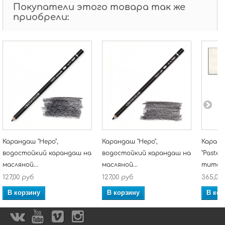
Покупатели этого товара так же
приобрели:
Карандаш "Неро",
Карандаш "Неро",
Каран
водостойкий карандаш на
водостойкий карандаш на
"Pastel
масляной...
масляной...
титано
127,00 руб
127,00 руб
365,00
В корзину
В корзину
В кор