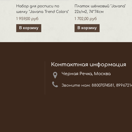
Набор для росписи по
Платок шёлковый "Javana"
шелку "Javana Trend Colors"
22г/м2, 74*74см
1 959,00 руб
1 702,00 руб
В корзину
В корзину
Контактная информация
Черная Речка, Москва
Звоните нам:
88007074581, 8996721