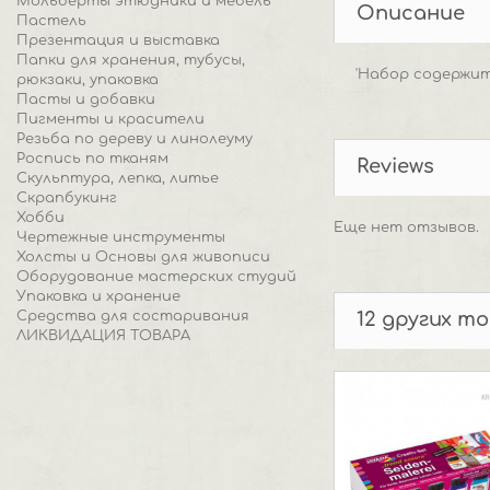
Мольберты этюдники и мебель
Описание
Пастель
Презентация и выставка
Папки для хранения, тубусы,
'Набор содержит
рюкзаки, упаковка
Пасты и добавки
Пигменты и красители
Резьба по дереву и линолеуму
Роспись по тканям
Reviews
Скульптура, лепка, литье
Скрапбукинг
Хобби
Еще нет отзывов.
Чертежные инструменты
Холсты и Основы для живописи
Оборудование мастерских студий
Упаковка и хранение
Средства для состаривания
12 других т
ЛИКВИДАЦИЯ ТОВАРА