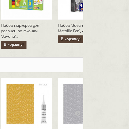
Набор маркеров для
Набор "Javana Textil
Набор 
росписи по тканям
Metallic Pen", 4...
глиттер
"Javana"...
В корзину!
В кор
В корзину!