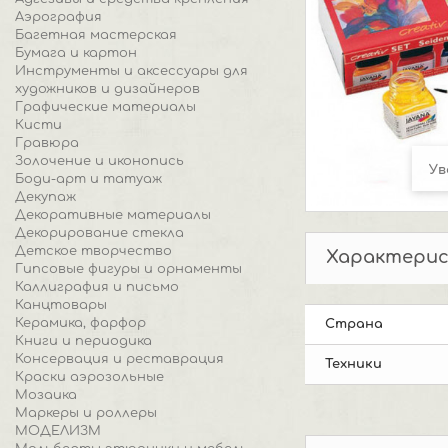
Аэрография
Багетная мастерская
Бумага и картон
Инструменты и аксессуары для
художников и дизайнеров
Графические материалы
Кисти
Гравюра
Золочение и иконопись
Ув
Боди-арт и татуаж
Декупаж
Декоративные материалы
Декорирование стекла
Детское творчество
Характери
Гипсовые фигуры и орнаменты
Каллиграфия и письмо
Канцтовары
Керамика, фарфор
Страна
Книги и периодика
Консервация и реставрация
Техники
Краски аэрозольные
Мозаика
Маркеры и роллеры
МОДЕЛИЗМ