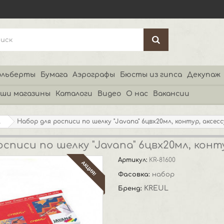
льберты
Бумага
Аэрографы
Бюсты из гипса
Декупаж
ши магазины
Каталоги
Видео
О нас
Вакансии
l
Набор для росписи по шелку "Javana" 6цвх20мл, контур, аксес
списи по шелку "Javana" 6цвх20мл, конт
Артикул:
KR-81600
АКЦИЯ!
Фасовка:
набор
KREUL
Бренд: