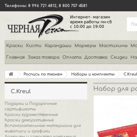
Телефоны: 8 996 721 4812, 8 800 707 4581
Краски
Кисти
Карандаши
Маркеры
Мастихины
Мо
Главная
Заказ товара
Оплата
Доставка
Скидки
На
Роспись по тканям
Наборы и комплекты
C.Kreu
Набор для ро
C.Kreul
Подарки и Подарочные
сертификаты
Краски художественные
Краски декоративные
Вспомогательные материалы для
живописи и графики
Адгезивы и средства крепления