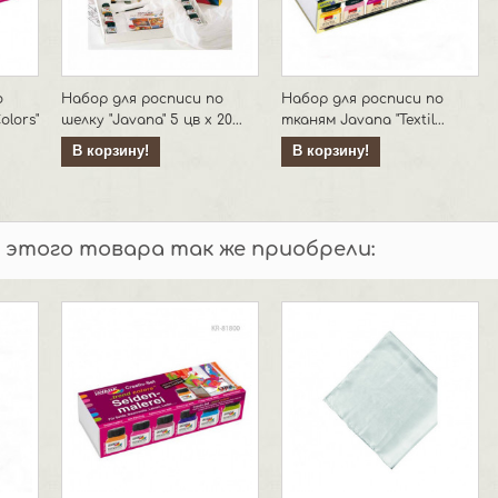
о
Набор для росписи по
Набор для росписи по
olors"
шелку "Javana" 5 цв х 20...
тканям Javana "Textil...
В корзину!
В корзину!
 этого товара так же приобрели: