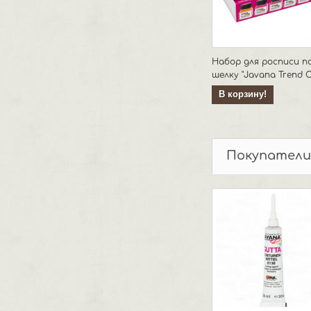
Набор для росписи п
шелку "Javana Trend C
В корзину!
Покупатели