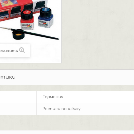
еличить
стики
Германия
Роспись по шёлку